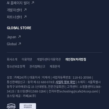
AI 홈페이지 빌더
개발자센터
파트너센터
GLOBAL STORE
Japan
Global
회사소개
이용약관
개발자센터 이용약관
개인정보처리방침
청소년보호정책
권리침해신고
제휴문의
상호 : 카페24(주) | 대표이사 : 이재석 | 사업자등록번호 : 118-81-20586 |
통신판매업신고 : 동작 제 02-680-078호
사업자 정보 확인
| 소재지 : 서울특별시
동작구 보라매로5길 15 (신대방동, 전문건설회관) | 고객센터 : 쇼핑몰센터(1588-
3413) / 호스팅센터(1588-3284) | 전자우편(echosting@cafe24corp.com) |
호스팅 제공 : 카페24(주)