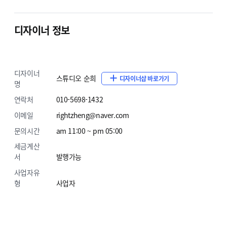
하시면 자동으로 반영이 됩니다.).
디자이너 정보
3. 게시판카테고리
사용을 원하시는 게시판 카테고리로 변
4. 메인 슬라이드 이미지
원하시는 이미지로 변경해드립니
디자이너
스튜디오 순희
디자이너샵 바로가기
명
5. 메인 배너 이미지
원하시는 이미지와 링크로 변경해드립
연락처
010-5698-1432
6. 메인 동영상
원하시는 동영상 링크로 변경해드립니다. 
이메일
rightzheng@naver.com
문의시간
am 11:00 ~ pm 05:00
7. Brand
회사소개 이미지와 텍스트를 변경해드립니다.주
세금계산
서
발행가능
8. 하단회사정보
상점명, 대표자명, 고객센터정보, 사업자
사업자유
9. SNS링크 수정
고객님의 sns링크로 수정 해 드립니다.
형
사업자
10. 기타부분
구매전 상담원과 상담시 합의가 된 부분은 