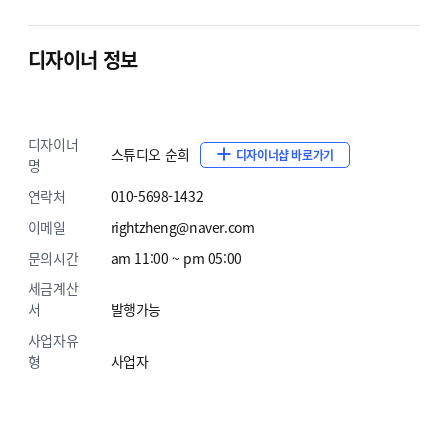
3. 카테고리목록
원하시는 카테고리명으로 변경해드립니
디자이너 정보
4. 메인 full 이미지
원하시는 이미지로 변경해드립니다. 
5. ABOUT US
회사소개 이미지와 텍스트로 변경해드립니
디자이너
스튜디오 순희
디자이너샵 바로가기
명
6. SHOP 상단 배경이미지
원하시는 이미지로 변경해드립
연락처
010-5698-1432
7. 고객센터정보
상담번호, 상담시간, 휴일 등을 변경해드
이메일
rightzheng@naver.com
문의시간
am 11:00 ~ pm 05:00
8. 지도수정
원하시는 주소로 수정해드립니다.
세금계산
서
발행가능
9. 하단회사정보
상점명, 대표자명, 고객센터정보, 사업자
사업자유
10. SNS링크 수정
고객님의 sns링크로 수정 해 드립니다
형
사업자
11. 기타부분
구매전 상담원과 상담시 합의가 된 부분은 