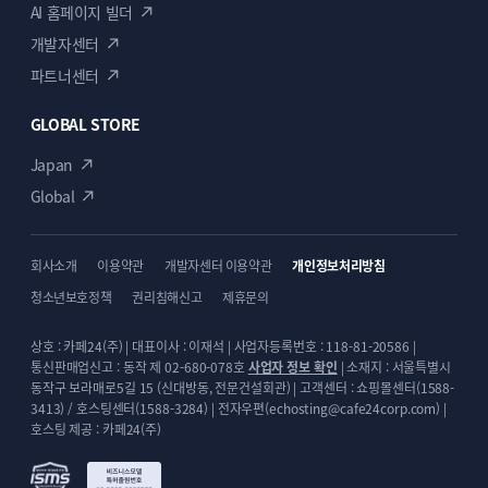
AI 홈페이지 빌더
개발자센터
파트너센터
GLOBAL STORE
Japan
Global
회사소개
이용약관
개발자센터 이용약관
개인정보처리방침
청소년보호정책
권리침해신고
제휴문의
상호 : 카페24(주) | 대표이사 : 이재석 | 사업자등록번호 : 118-81-20586 |
통신판매업신고 : 동작 제 02-680-078호
사업자 정보 확인
| 소재지 : 서울특별시
동작구 보라매로5길 15 (신대방동, 전문건설회관) | 고객센터 : 쇼핑몰센터(1588-
3413) / 호스팅센터(1588-3284) | 전자우편(echosting@cafe24corp.com) |
호스팅 제공 : 카페24(주)