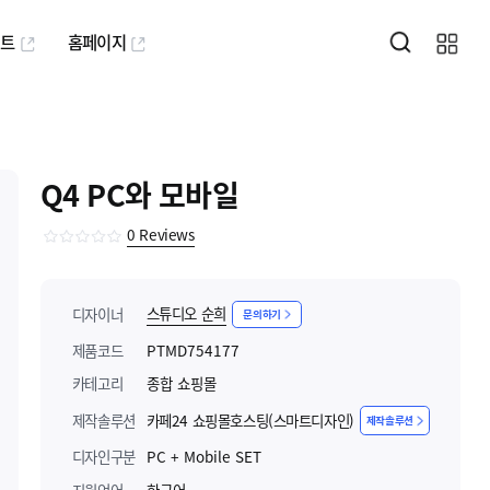
퍼트
홈페이지
Q4 PC와 모바일
0
Reviews
스튜디오 순희
디자이너
문의하기
제품코드
PTMD754177
카테고리
종합 쇼핑몰
제작솔루션
카페24 쇼핑몰호스팅(스마트디자인)
제작솔루션
디자인구분
PC + Mobile SET