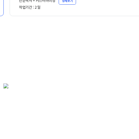
단순복사 + 커스터마이징
상세보기
작업기간 :
2
일