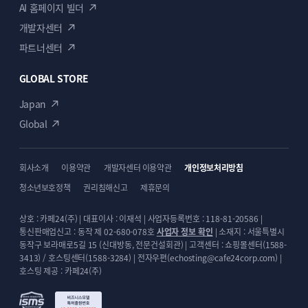
AI 홈페이지 빌더
개발자센터
파트너센터
GLOBAL STORE
Japan
Global
회사소개
이용약관
개발자센터 이용약관
개인정보처리방침
청소년보호정책
권리침해신고
제휴문의
상호 : 카페24(주) | 대표이사 : 이재석 | 사업자등록번호 : 118-81-20586 |
통신판매업신고 : 동작 제 02-680-078호
사업자 정보 확인
| 소재지 : 서울특별시
동작구 보라매로5길 15 (신대방동, 전문건설회관) | 고객센터 : 쇼핑몰센터(1588-
3413) / 호스팅센터(1588-3284) | 전자우편(echosting@cafe24corp.com) |
호스팅 제공 : 카페24(주)