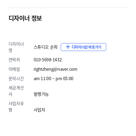
3. 카테고리목록
원하시는 카테고리명으로 변경해드립니
디자이너 정보
4. 회사소개이미지
원하시는 이미지로 변경해드립니다. 
5. 고객센터정보
상담번호, 상담시간, 휴일 등을 변경해드
디자이너
스튜디오 순희
디자이너샵 바로가기
명
6. 입금계좌정보
무통장 입금계좌번호를 변경해드립니다.
연락처
010-5698-1432
7. 하단회사정보
상점명, 대표자명, 고객센터정보, 사업자
이메일
rightzheng@naver.com
문의시간
am 11:00 ~ pm 05:00
8. SNS링크 수정
고객님의 sns링크로 수정 해 드립니다.
세금계산
서
발행가능
9. 기타부분
구매전 상담원과 상담시 합의가 된 부분은 무
사업자유
형
사업자