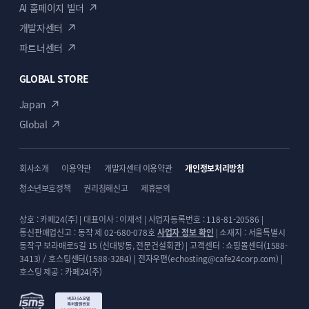
AI 홈페이지 빌더
개발자센터
파트너센터
GLOBAL STORE
Japan
Global
회사소개
이용약관
개발자센터 이용약관
개인정보처리방침
청소년보호정책
권리침해신고
제휴문의
상호 : 카페24(주) | 대표이사 : 이재석 | 사업자등록번호 : 118-81-20586 |
통신판매업신고 : 동작 제 02-680-078호
사업자 정보 확인
| 소재지 : 서울특별시
동작구 보라매로5길 15 (신대방동, 전문건설회관) | 고객센터 : 쇼핑몰센터(1588-
3413) / 호스팅센터(1588-3284) | 전자우편(echosting@cafe24corp.com) |
호스팅 제공 : 카페24(주)