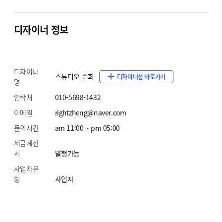
하시면 자동으로 반영이 됩니다.).
디자이너 정보
3. 게시판카테고리
사용을 원하시는 게시판 카테고리로 변
4. 메인 슬라이드 이미지
원하시는 이미지로 변경해드립니
디자이너
스튜디오 순희
디자이너샵 바로가기
명
5. 메인 배너 이미지
원하시는 이미지와 링크로 변경해드립
연락처
010-5698-1432
6. 메인 동영상
원하시는 동영상으로 변경해드립니다. 주
이메일
rightzheng@naver.com
문의시간
am 11:00 ~ pm 05:00
7. Brand
회사소개 이미지와 텍스트를 변경해드립니다.주
세금계산
서
발행가능
8. 지도
고객님의 지도로 변경 해 드립니다..주문서 작성
사업자유
9. 하단회사정보
상점명, 대표자명, 고객센터정보, 사업자
형
사업자
10. SNS링크 수정
고객님의 sns링크로 수정 해 드립니다