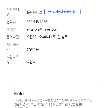
디자이너
홈피디자인
디자이너샵 바로가기
명
연락처
032-545-6936
이메일
enterpia@naver.com
문의시간
오전10~ 오후6시 / 토, 일 휴무
ECBIZ 7801 [반응형]
ECBIZ 7802 [반응형]
세금계산
단순복사 : ￦ 200,000
단순복사 : ￦ 200,000
서
발행가능
사업자유
형
사업자
Notice
ECBIZ 7803 [반응형]
ECBIZ 7804 [반응형]
- 디자인센터의 디자인은 디지털 콘텐츠로 분류되어 디자인 복사 또는
단순복사 : ￦ 200,000
단순복사 : ￦ 200,000
원본 다운로드 또는 계약완료 이후에는 청약 철회(상품 환불)가