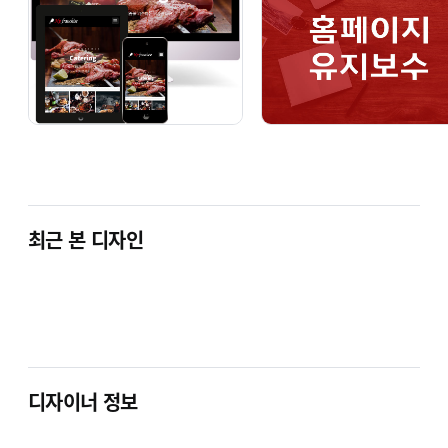
BZer 1022 [동영상 기업]
BZer 1023 [기업 반응형]
단순복사 : ￦ 200,000
단순복사 : ￦ 200,000
최근 본 디자인
BZer 1024 [기업 반응형]
BZer 1025 [기업 반응형]
단순복사 : ￦ 200,000
단순복사 : ￦ 200,000
ECBIZ 홈페이지형 쇼핑몰 - 기업홍보와
쇼핑몰운영을 동시에~ 수십종의 위젯
기본내장~
디자이너 정보