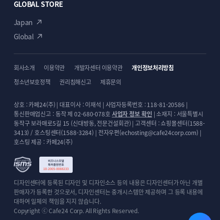
GLOBAL STORE
ECBIZ 7811 [반응형]
ECBIZ 7812 [반응형]
단순복사 : ￦ 200,000
단순복사 : ￦ 200,000
Japan
Global
회사소개
이용약관
개발자센터 이용약관
개인정보처리방침
청소년보호정책
권리침해신고
제휴문의
상호 : 카페24(주) | 대표이사 : 이재석 | 사업자등록번호 : 118-81-20586 |
통신판매업신고 : 동작 제 02-680-078호
사업자 정보 확인
| 소재지 : 서울특별시
동작구 보라매로5길 15 (신대방동, 전문건설회관) | 고객센터 : 쇼핑몰센터(1588-
ECBIZ 7813 [반응형]
ECBIZ 7814 [반응형]
3413) / 호스팅센터(1588-3284) | 전자우편(echosting@cafe24corp.com) |
단순복사 : ￦ 200,000
단순복사 : ￦ 200,000
호스팅 제공 : 카페24(주)
디자인센터에 등록된 디자인 및 디자인소스 등의 내용은 디자인센터가 아닌 개별
판매자가 등록한 것으로서, 디자인센터는 중개시스템만 제공하며 그 등록 내용에
대하여 일체의 책임을 지지 않습니다.
Copyright ⓒ Cafe24 Corp. All Rights Reserved.