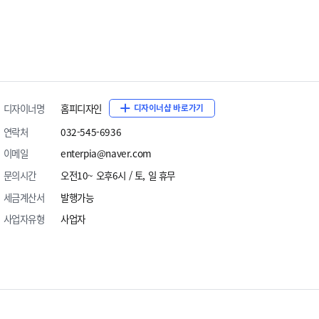
디자이너명
홈피디자인
디자이너샵 바로가기
ECBIZ 7803 [반응형]
ECBIZ 7804 [반응형]
연락처
032-545-6936
단순복사 : ￦ 200,000
단순복사 : ￦ 200,000
이메일
enterpia@naver.com
문의시간
오전10~ 오후6시 / 토, 일 휴무
세금계산서
발행가능
사업자유형
사업자
ECBIZ 7807 [반응형]
ECBIZ 7808 [반응형]