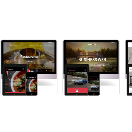
BZer 1022 [동영상 기업]
BZer 1023 [기업 반응형]
단순복사 : ￦ 200,000
단순복사 : ￦ 200,000
영을 동시에~ 수십종의 위젯 기본내장~