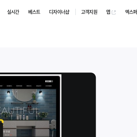
실시간
베스트
디자이너샵
고객지원
앱
엑스