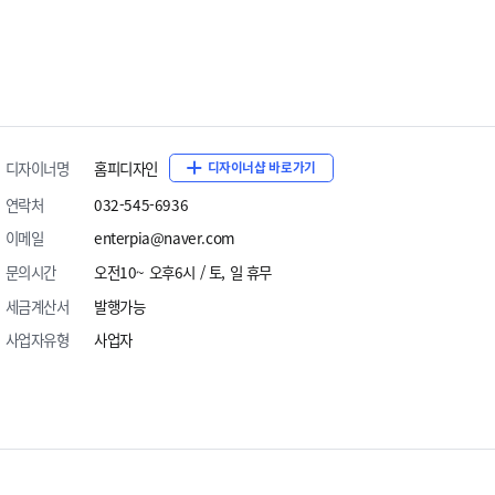
디자이너명
홈피디자인
디자이너샵 바로가기
ECBIZ 7803 [반응형]
ECBIZ 7804 [반응형]
연락처
032-545-6936
단순복사 : ￦ 200,000
단순복사 : ￦ 200,000
이메일
enterpia@naver.com
문의시간
오전10~ 오후6시 / 토, 일 휴무
세금계산서
발행가능
사업자유형
사업자
ECBIZ 7807 [반응형]
ECBIZ 7808 [반응형]