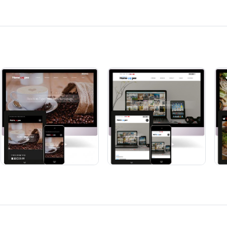
BZer 1022 [동영상 기업]
BZer 1023 [기업 반응형]
단순복사 : ￦ 200,000
단순복사 : ￦ 200,000
영을 동시에~ 수십종의 위젯 기본내장~