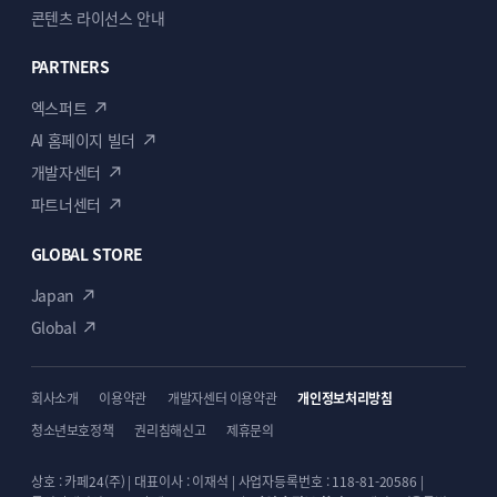
콘텐츠 라이선스 안내
PARTNERS
엑스퍼트
AI 홈페이지 빌더
개발자센터
파트너센터
ECBIZ 7811 [반응형]
ECBIZ 7812 [반응형]
GLOBAL STORE
단순복사 : ￦ 200,000
단순복사 : ￦ 200,000
Japan
Global
회사소개
이용약관
개발자센터 이용약관
개인정보처리방침
청소년보호정책
권리침해신고
제휴문의
상호 : 카페24(주) | 대표이사 : 이재석 | 사업자등록번호 : 118-81-20586 |
ECBIZ 7813 [반응형]
ECBIZ 7814 [반응형]