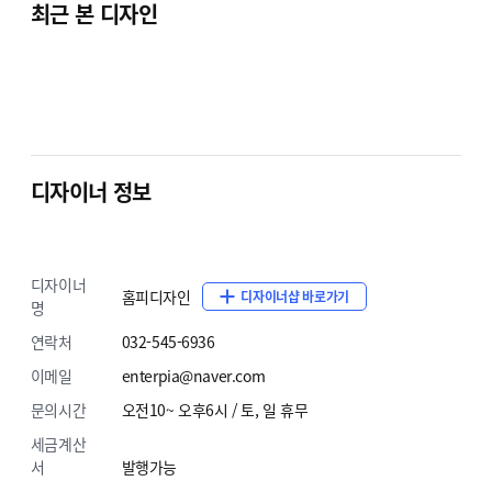
최근 본 디자인
단순복사 : ￦ 200,000
단순복사 : ￦ 200,000
ECBIZ 홈페이지형 쇼핑몰 - 기업홍보와
쇼핑몰운영을 동시에~ 수십종의 위젯
기본내장~
디자이너 정보
디자이너
홈피디자인
디자이너샵 바로가기
명
연락처
032-545-6936
이메일
enterpia@naver.com
ECBIZ 7801 [반응형]
ECBIZ 7802 [반응형]
단순복사 : ￦ 200,000
단순복사 : ￦ 200,000
문의시간
오전10~ 오후6시 / 토, 일 휴무
세금계산
서
발행가능