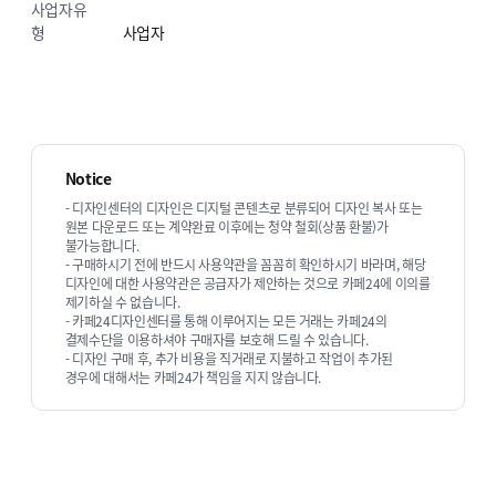
사업자유
형
사업자
ECBIZ 7803 [반응형]
ECBIZ 7804 [반응형]
Notice
단순복사 : ￦ 200,000
단순복사 : ￦ 200,000
- 디자인센터의 디자인은 디지털 콘텐츠로 분류되어 디자인 복사 또는
원본 다운로드 또는 계약완료 이후에는 청약 철회(상품 환불)가
불가능합니다.
- 구매하시기 전에 반드시 사용약관을 꼼꼼히 확인하시기 바라며, 해당
디자인에 대한 사용약관은 공급자가 제안하는 것으로 카페24에 이의를
제기하실 수 없습니다.
- 카페24디자인센터를 통해 이루어지는 모든 거래는 카페24의
결제수단을 이용하셔야 구매자를 보호해 드릴 수 있습니다.
- 디자인 구매 후, 추가 비용을 직거래로 지불하고 작업이 추가된
경우에 대해서는 카페24가 책임을 지지 않습니다.
ECBIZ 7805 [동영상 반응형]
ECBIZ 7806 [반응형]
단순복사 : ￦ 200,000
단순복사 : ￦ 200,000