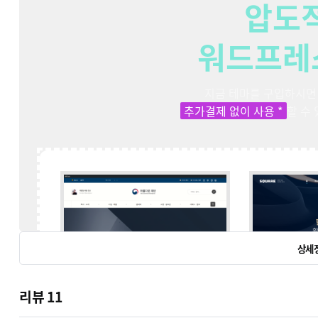
압도
워드프레
지금 테마를 구입하시면
25개의 테마
추가결제 없이 사용 *
할 수
추가비용 
상세
리뷰
11