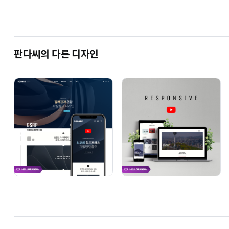
판다씨의 다른 디자인
# ENGINE
기업형
# BLOSSOM