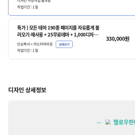
디자인 수정작업 불포함
작업기간 :
1
일
특가 ) 모든 테마 190종 페이지를 자유롭게 불
러오기·재사용 + 25무료테마 + 1,000디자인
330,000원
패턴
단순복사 + 커스터마이징
상세보기
작업기간 :
1
일
디자인 상세정보
─
헬로우판다