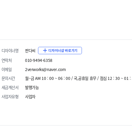
신상품
# BREEZY
원페이지
디자이너명
판다씨
디자이너샵 바로가기
연락처
010-9494-6358
이메일
2verworks@naver.com
문의시간
월~금 AM 10 : 00 ~ 06 : 00 / 국,공휴일 휴무 / 점심 12 : 30 ~ 01 :
세금계산서
발행가능
사업자유형
사업자