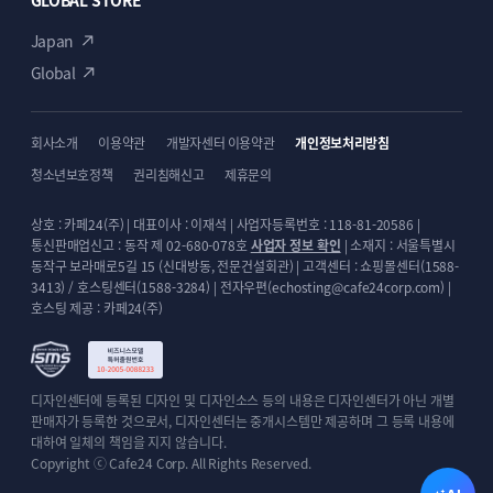
Japan
Global
회사소개
이용약관
개발자센터 이용약관
개인정보처리방침
청소년보호정책
권리침해신고
제휴문의
상호 : 카페24(주) | 대표이사 : 이재석 | 사업자등록번호 : 118-81-20586 |
통신판매업신고 : 동작 제 02-680-078호
사업자 정보 확인
| 소재지 : 서울특별시
# MINIMAL
# D E U X
동작구 보라매로5길 15 (신대방동, 전문건설회관) | 고객센터 : 쇼핑몰센터(1588-
3413) / 호스팅센터(1588-3284) | 전자우편(echosting@cafe24corp.com) |
호스팅 제공 : 카페24(주)
디자인센터에 등록된 디자인 및 디자인소스 등의 내용은 디자인센터가 아닌 개별
판매자가 등록한 것으로서, 디자인센터는 중개시스템만 제공하며 그 등록 내용에
대하여 일체의 책임을 지지 않습니다.
Copyright ⓒ Cafe24 Corp. All Rights Reserved.