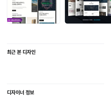
최근 본 디자인
# BREEZY
원페이지
# SCROLL
원페이지
디자이너 정보