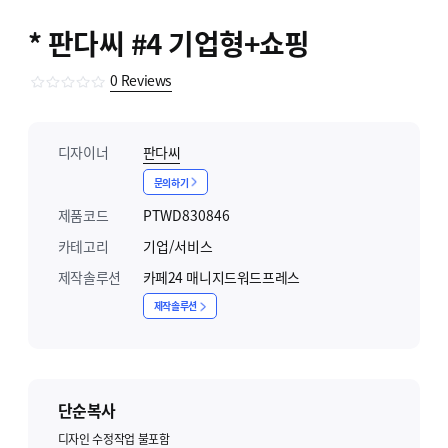
* 판다씨 #4 기업형+쇼핑
0
Reviews
디자이너
판다씨
문의하기
제품코드
PTWD830846
카테고리
기업/서비스
제작솔루션
카페24 매니지드워드프레스
제작솔루션
단순복사
디자인 수정작업 불포함