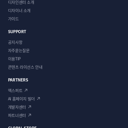
디자인센터 소개
디자이너 소개
가이드
SUPPORT
공지사항
자주묻는질문
# ADVANCE
추천상품
# VLOG
포트폴리오
이용TIP
콘텐츠 라이선스 안내
PARTNERS
엑스퍼트
AI 홈페이지 빌더
개발자센터
파트너센터
# BOHEMIAN
# SPACE HUB
GLOBAL STORE