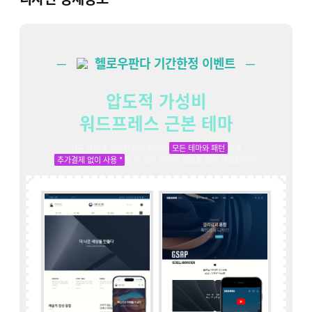
─
헬로우판다 기간한정 이벤트 ─
압도적 가성비
워드프레스 근본 테마
지금 테마를 구입하시면 아래의
모든 테마와 패턴
들을
25개의 테마
+
1,000개의 패턴
추가결제 없이 사용 *
할 수 있는 관리자 모드를 함께 제공합니다.
추가비용 없이 모두 제공