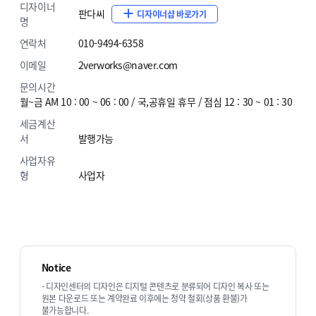
디자이너
판다씨
디자이너샵 바로가기
# YUMMY
명
# EXPAND
원페이지
연락처
010-9494-6358
이메일
2verworks@naver.com
문의시간
월~금 AM 10 : 00 ~ 06 : 00 / 국,공휴일 휴무 / 점심 12 : 30 ~ 01 : 30
세금계산
서
발행가능
사업자유
형
사업자
# CATS
# NECESSARY
추천상품
Notice
- 디자인센터의 디자인은 디지털 콘텐츠로 분류되어 디자인 복사 또는
원본 다운로드 또는 계약완료 이후에는 청약 철회(상품 환불)가
불가능합니다.