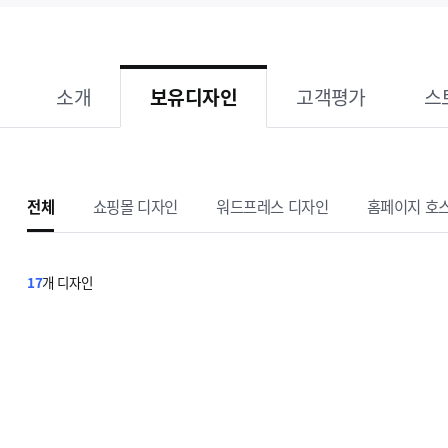
보유디자인
소개
고객평가
스
전체
쇼핑몰
디자인
워드프레스
디자인
홈페이지 호
17
개 디자인