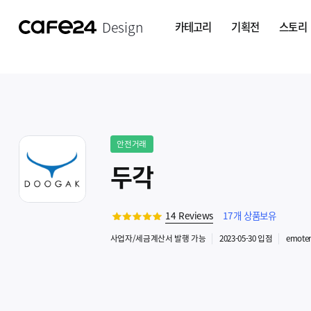
Design
카테고리
기획전
스토리
안전거래
두각
14
Reviews
17
개 상품보유
사업자
/세금계산서 발행
가능
2023-05-30
입점
emote