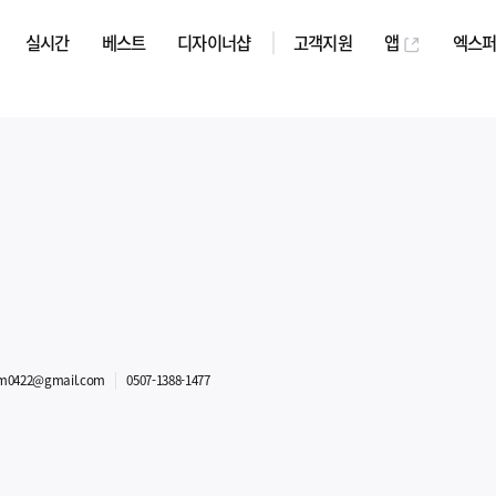
실시간
베스트
디자이너샵
고객지원
앱
엑스
m0422@gmail.com
0507-1388-1477