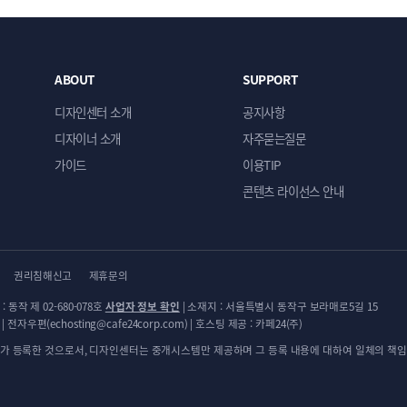
ABOUT
SUPPORT
디자인센터 소개
공지사항
디자이너 소개
자주묻는질문
가이드
이용TIP
콘텐츠 라이선스 안내
권리침해신고
제휴문의
: 동작 제 02-680-078호
사업자 정보 확인
| 소재지 : 서울특별시 동작구 보라매로5길 15
 전자우편(echosting@cafe24corp.com) | 호스팅 제공 : 카페24(주)
가 등록한 것으로서, 디자인센터는 중개시스템만 제공하며 그 등록 내용에 대하여 일체의 책임