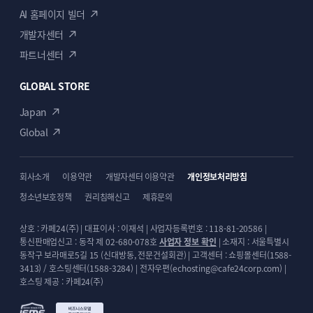
강력한 블로그 기능
AI 홈페이지 빌더
글을 작성하면 단순히 블로그 글만 나타내는 것이
개발자센터
아니라 블로그 글의 카테고리에 따라서 자동을
파트너센터
필터링 할 수 있는 기능을 제공합니다.
또한, 각각의 카테고리 글을 모아서 보여주는
아카이브 기능도 제공합니다.
GLOBAL STORE
블로그 글내에서는 클릭한번으로 해당 글을
Japan
페이스북 등 자신의 SNS에 공유할 수 있는 기능도
포함시켰습니다.
Global
회사소개
이용약관
개발자센터 이용약관
개인정보처리방침
청소년보호정책
권리침해신고
제휴문의
05
상호 : 카페24(주) | 대표이사 : 이재석 | 사업자등록번호 : 118-81-20586 |
통신판매업신고 : 동작 제 02-680-078호
사업자 정보 확인
| 소재지 : 서울특별시
동작구 보라매로5길 15 (신대방동, 전문건설회관) | 고객센터 : 쇼핑몰센터(1588-
3413) / 호스팅센터(1588-3284) | 전자우편(echosting@cafe24corp.com) |
호스팅 제공 : 카페24(주)
전체 통합 CSS 관리