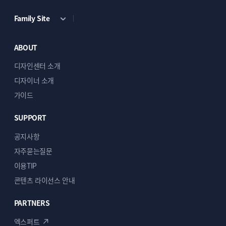
Family Site
관리가 쉬운 워드프레스용
ABOUT
메뉴시스템
디자인센터 소개
관리자 설정의 메뉴를 수정하면 웹사이트
네비게이션 메뉴가 자동으로 반영되도록
디자이너 소개
했습니다.
가이드
따라서, 상단메뉴관리가 매우 편리하고 쉽습니다.
물론, 모바일 내비게이션 메뉴도 모바일에서
SUPPORT
편리하게 브라우징 하실 수 있습니다.
공지사항
자주묻는질문
이용TIP
콘텐츠 라이선스 안내
04
PARTNERS
엑스퍼트