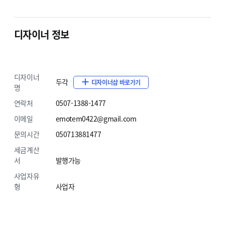
디자이너 정보
디자이너
01
두각
디자이너샵 바로가기
명
연락처
0507-1388-1477
이메일
emotem0422@gmail.com
100% 반응형 디자인
문의시간
050713881477
데스크탑부터 태블릿, 스마트폰까지 다양한
세금계산
화면크기를 자동으로 인식해서 컨텐츠를 방문자가
서
발행가능
가장 보기 편한 레이아웃으로 자동변경해서
사업자유
보여주는 100% 반응형 디자인입니다.
형
사업자
단, 컨텐츠를 이미지로 처리할 경우 반응형 작업이
어려울 수 있습니다.