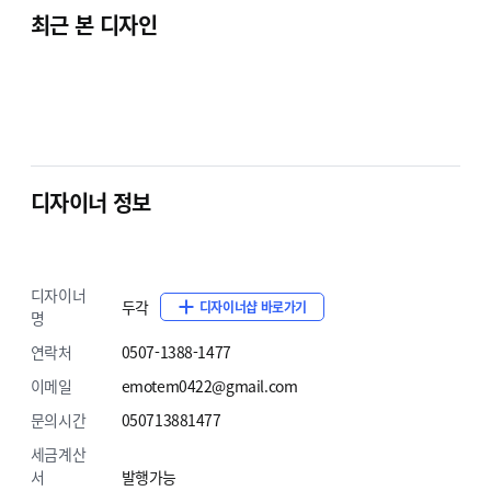
최근 본 디자인
디자이너 정보
디자이너
두각
디자이너샵 바로가기
명
01
연락처
0507-1388-1477
이메일
emotem0422@gmail.com
문의시간
050713881477
100% 반응형 디자인
세금계산
데스크탑부터 태블릿, 스마트폰까지 다양한
서
발행가능