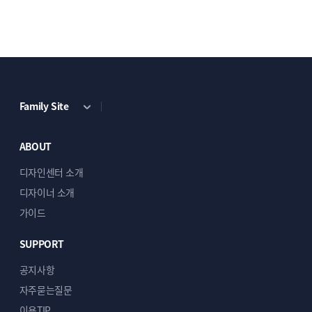
03
Family Site
관리가 쉬운 워드프레스용
ABOUT
메뉴시스템
디자인센터 소개
관리자 설정의 메뉴를 수정하면 웹사이트
디자이너 소개
네비게이션 메뉴가 자동으로 반영되도록
가이드
했습니다.
따라서, 상단메뉴관리가 매우 편리하고 쉽습니다.
SUPPORT
물론, 모바일 내비게이션 메뉴도 모바일에서
편리하게 브라우징 하실 수 있습니다.
공지사항
자주묻는질문
이용TIP