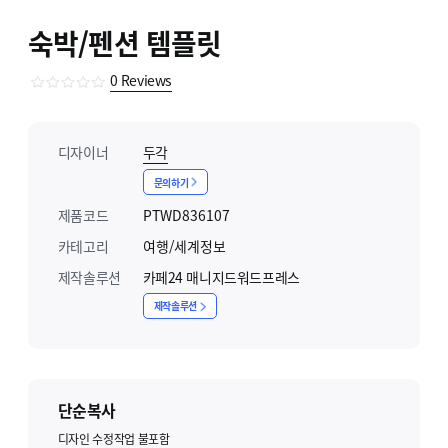
숙박/펜션 템플릿
0
Reviews
디자이너
두각
문의하기
제품코드
PTWD836107
카테고리
여행/세계정보
제작솔루션
카페24 매니지드워드프레스
제작솔루션
단순복사
디자인 수정작업 불포함