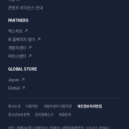
콘텐츠 라이선스 안내
04
PARTNERS
엑스퍼트
AI 홈페이지 빌더
강력한 블로그 기능
개발자센터
글을 작성하면 단순히 블로그 글만 나타내는 것이
파트너센터
아니라 블로그 글의 카테고리에 따라서 자동을
필터링 할 수 있는 기능을 제공합니다.
또한, 각각의 카테고리 글을 모아서 보여주는
GLOBAL STORE
아카이브 기능도 제공합니다.
Japan
블로그 글내에서는 클릭한번으로 해당 글을
페이스북 등 자신의 SNS에 공유할 수 있는 기능도
Global
포함시켰습니다.
회사소개
이용약관
개발자센터 이용약관
개인정보처리방침
청소년보호정책
권리침해신고
제휴문의
상호 : 카페24(주) | 대표이사 : 이재석 | 사업자등록번호 : 118-81-20586 |