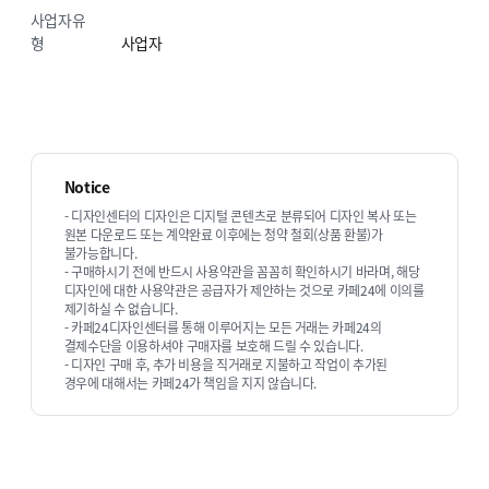
화면크기를 자동으로 인식해서 컨텐츠를 방문자가
사업자유
가장 보기 편한 레이아웃으로 자동변경해서
형
사업자
보여주는 100% 반응형 디자인입니다.
단, 컨텐츠를 이미지로 처리할 경우 반응형 작업이
어려울 수 있습니다.
Notice
- 디자인센터의 디자인은 디지털 콘텐츠로 분류되어 디자인 복사 또는
원본 다운로드 또는 계약완료 이후에는 청약 철회(상품 환불)가
불가능합니다.
02
- 구매하시기 전에 반드시 사용약관을 꼼꼼히 확인하시기 바라며, 해당
디자인에 대한 사용약관은 공급자가 제안하는 것으로 카페24에 이의를
제기하실 수 없습니다.
- 카페24디자인센터를 통해 이루어지는 모든 거래는 카페24의
결제수단을 이용하셔야 구매자를 보호해 드릴 수 있습니다.
사이트내 검색기능
- 디자인 구매 후, 추가 비용을 직거래로 지불하고 작업이 추가된
경우에 대해서는 카페24가 책임을 지지 않습니다.
상단의 검색아이콘을 클릭하여 검색어를 입력하신
후 검색을 실행하면 사이트 내 컨텐츠 중에서 해당
검색어가 포함된 글을 찾을 수 있는 기능입니다.