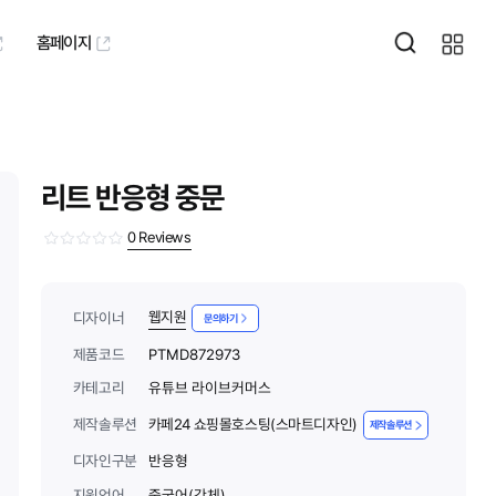
홈페이지
리트 반응형 중문
0
Reviews
웹지원
디자이너
문의하기
제품코드
PTMD872973
카테고리
유튜브 라이브커머스
제작솔루션
카페24 쇼핑몰호스팅(스마트디자인)
제작솔루션
디자인구분
반응형
지원언어
중국어(간체)