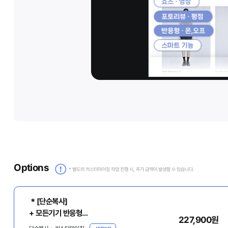
Options
* 별도의 커스터마이징 작업 진행 시, 추가 금액이 발생할 수 있습니다.
＊[단순복사]
+ 모든기기 반응형
227,900원
+ 원본파일, 매뉴얼 기본제공