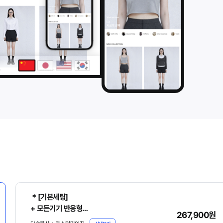
＊[기본세팅]
+ 모든기기 반응형
267,900원
+ 원본파일, 매뉴얼 기본제공