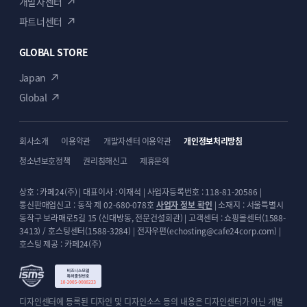
개발자센터
파트너센터
GLOBAL STORE
Japan
Global
회사소개
이용약관
개발자센터 이용약관
개인정보처리방침
청소년보호정책
권리침해신고
제휴문의
상호 : 카페24(주) | 대표이사 : 이재석 | 사업자등록번호 : 118-81-20586 |
통신판매업신고 : 동작 제 02-680-078호
사업자 정보 확인
| 소재지 : 서울특별시
동작구 보라매로5길 15 (신대방동, 전문건설회관) | 고객센터 : 쇼핑몰센터(1588-
3413) / 호스팅센터(1588-3284) | 전자우편(echosting@cafe24corp.com) |
호스팅 제공 : 카페24(주)
디자인센터에 등록된 디자인 및 디자인소스 등의 내용은 디자인센터가 아닌 개별