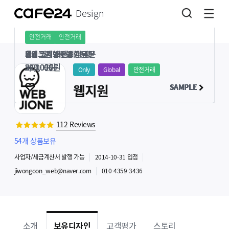
Design
안전거래
안전거래
안전거래
안전거래
안전거래
안전거래
안전거래
안전거래
안전거래
안전거래
안전거래
안전거래
반응형
반응형
반응형
반응형
반응형
반응형
반응형
반응형
반응형
델케 일체형 반응형 국문
간단 코딩 서비스
델케 일체형 반응형 영문
모듈 유지보수
키위 일체형 반응형 국문
피케 일체형 반응형 국문
델케 일체형 반응형 일문
올스크린 반응형 국문
올스크린 V2 일체형 국문
델베 일체형 반응형 국문
델케 일체형 반응형 대만
쇼핑몰 기능 추가, 수정
200,000
5,600
220,000
34,000
200,000
200,000
220,000
200,000
200,000
200,000
220,000
89,000
원
원
원
원
원
원
원
원
원
원
원
원
Only
Global
안전거래
웹지원
SAMPLE
SAMPLE
SAMPLE
SAMPLE
SAMPLE
SAMPLE
SAMPLE
SAMPLE
SAMPLE
112
Reviews
54
개 상품보유
사업자
/세금계산서 발행
가능
2014-10-31
입점
jiwongoon_web@naver.com
010-4359-3436
소개
보유디자인
고객평가
스토리