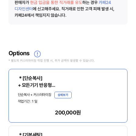
판매자가
현금 입금을 통한 직거래를 유도
하는 경우
카페24
디자인센터
에 신고해주세요.
직거래로 인한 고객 피해 발생 시,
카페24에서 책임지지 않습니다.
Options
* 별도의 커스터마이징 작업 진행 시, 추가 금액이 발생할 수 있습니다.
＊[단순복사]
+ 모든기기 반응형
+ 원본파일, 매뉴얼 기본제공
단순복사 + 커스터마이징
상세보기
작업기간 :
1
일
- 아래의 [디자인 상세정보]에서 [주문서 작성하기]를
200,000원
클릭하여 주문서를 꼭 작성 바랍니다.
＊[기본세팅]