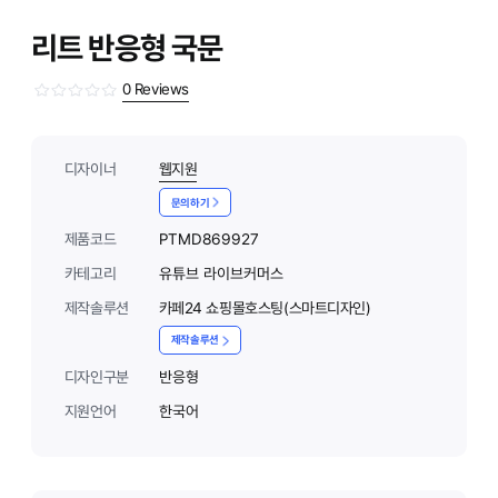
리트 반응형 국문
0
Reviews
디자이너
웹지원
문의하기
제품코드
PTMD869927
카테고리
유튜브 라이브커머스
제작솔루션
카페24 쇼핑몰호스팅(스마트디자인)
제작솔루션
디자인구분
반응형
지원언어
한국어