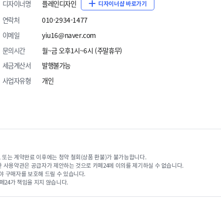
디자이너명
플레인디자인
디자이너샵 바로가기
연락처
010-2934-1477
이메일
yiu16@naver.com
문의시간
월~금 오후1시~6시 (주말휴무)
세금계산서
발행불가능
사업자유형
개인
 또는 계약완료 이후에는 청약 철회(상품 환불)가 불가능합니다.
한 사용약관은 공급자가 제안하는 것으로 카페24에 이의를 제기하실 수 없습니다.
야 구매자를 보호해 드릴 수 있습니다.
페24가 책임을 지지 않습니다.