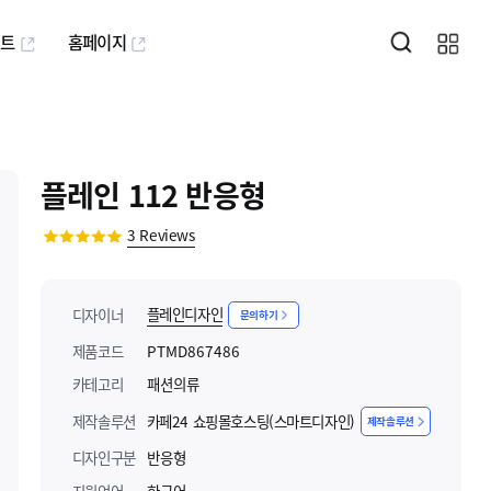
퍼트
홈페이지
플레인 112 반응형
3
Reviews
플레인디자인
디자이너
문의하기
제품코드
PTMD867486
카테고리
패션의류
제작솔루션
카페24 쇼핑몰호스팅(스마트디자인)
제작솔루션
디자인구분
반응형