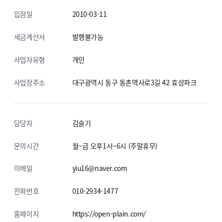
입점일
2010-03-11
세금계산서
발행불가능
사업자유형
개인
사업장주소
대구광역시 동구 동촌역사로3길 42
효성파크
담당자
김슬기
문의시간
월~금 오후1시~6시 (주말휴무)
이메일
yiu16@naver.com
전화번호
010-2934-1477
홈페이지
https://open-plain.com/