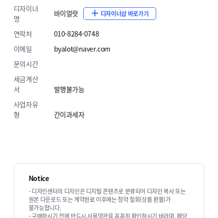
원하시는 컬러 코드만 입력하면,
손쉽게 원하는
디자이너
바이얼랏
디자이너샵 바로가기
명
색상으로 변신할 수 있어요. 작은 변화로도 특별한
분위기를 연출해 보세요.
연락처
010-8284-0748
* 몇몇의 요소들은 화이트, 블랙, 그레이로
이메일
byalot@naver.com
고정되어있습니다.
문의시간
세금계산
서
발행불가능
사업자유
형
간이과세자
바이얼랏 시그니처
화면 위를 자유롭게 헤엄치는 아이콘이 생동감을
더해줍니다. 마치 살아 있는 듯한 움직임이 디자인에
특별한 포인트가 되어주죠.
원하시는 이미지로
Notice
변경도 가능하니,
쇼핑몰에 개성을 담아보세요.
- 디자인센터의 디자인은 디지털 콘텐츠로 분류되어 디자인 복사 또는
원본 다운로드 또는 계약완료 이후에는 청약 철회(상품 환불)가
불가능합니다.
- 구매하시기 전에 반드시 사용약관을 꼼꼼히 확인하시기 바라며, 해당