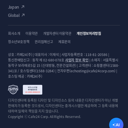
디자인에 대해 궁금한 점이 있으시다면 언제든
Japan
문의해주세요. 충분한 상담을 통해 신중하게
Global
고민하신 후 구매하셔도 좋습니다. 만족스러운
선택이 될 수 있도록 정성껏 안내해 드리겠습니다.
회사소개
이용약관
개발자센터 이용약관
개인정보처리방침
카카오톡 1:1 채팅
홈페이지 문의상담
청소년보호정책
권리침해신고
제휴문의
상호 : 카페24(주) | 대표이사 : 이재석 | 사업자등록번호 : 118-81-20586 |
통신판매업신고 : 동작 제 02-680-078호
사업자 정보 확인
| 소재지 : 서울특별시
as는 언제나 가능합니다
동작구 보라매로5길 15 (신대방동, 전문건설회관) | 고객센터 : 쇼핑몰센터(1588-
3413) / 호스팅센터(1588-3284) | 전자우편(echosting@cafe24corp.com) |
호스팅 제공 : 카페24(주)
홈페이지를 이용하시면서 불편하거나 오류가
발견되셨다면 언제든 알려주세요. 세심하게 확인하여
빠르게 개선해 드리겠습니다. 또한, 원하시는 디자인
커스텀도 수정이 가능하니 문의상담 해주세요.
디자인센터에 등록된 디자인 및 디자인소스 등의 내용은 디자인센터가 아닌 개별
판매자가 등록한 것으로서, 디자인센터는 중개시스템만 제공하며 그 등록 내용에
대하여 일체의 책임을 지지 않습니다.
Copyright ⓒ Cafe24 Corp. All Rights Reserved.
AI