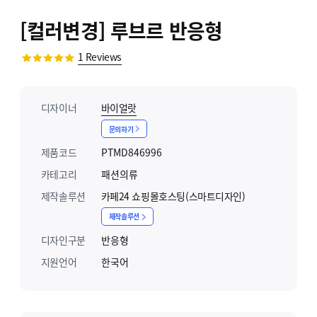
[컬러변경] 루브르 반응형
1
Reviews
디자이너
바이얼랏
문의하기
제품코드
PTMD846996
카테고리
패션의류
제작솔루션
카페24 쇼핑몰호스팅(스마트디자인)
제작솔루션
디자인구분
반응형
지원언어
한국어