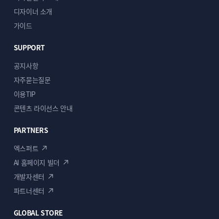
편안하게 이용할 수 있습니다.
디자이너 소개
가이드
SUPPORT
공지사항
자주묻는질문
기본 수정사항
이용TIP
콘텐츠 라이선스 안내
상점 로고, 하단 회사정보, 카테고리, 컬러 등 코딩을
모르셔도 바로 사용하실 수 있도록 기본 세팅과
PARTNERS
메뉴얼을 제공합니다. 디자인 세팅 작업은 평균
2~3일 소요됩니다.
엑스퍼트
AI 홈페이지 빌더
개발자센터
파트너센터
무엇이든 물어보세요
GLOBAL STORE