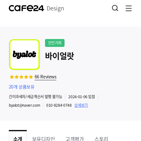
Design
안전거래
바이얼랏
66
Reviews
20
개 상품보유
간이과세자
/세금계산서 발행
불가능
2024-01-06
입점
byalot@naver.com
010-8284-0748
상세보기
소개
보유디자인
고객평가
스토리