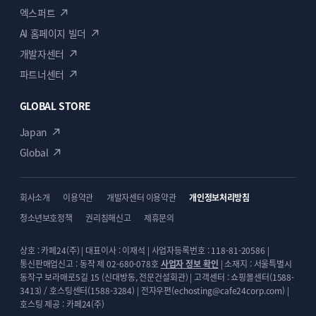
엑스퍼트
AI 홈페이지 빌더
개발자센터
파트너센터
GLOBAL STORE
Japan
Global
회사소개
이용약관
개발자센터 이용약관
개인정보처리방침
청소년보호정책
권리침해신고
제휴문의
상호 : 카페24(주) | 대표이사 : 이재석 | 사업자등록번호 : 118-81-20586 |
통신판매업신고 : 동작 제 02-680-078호
사업자 정보 확인
| 소재지 : 서울특별시
동작구 보라매로5길 15 (신대방동, 전문건설회관) | 고객센터 : 쇼핑몰센터(1588-
3413) / 호스팅센터(1588-3284) | 전자우편(echosting@cafe24corp.com) |
호스팅 제공 : 카페24(주)