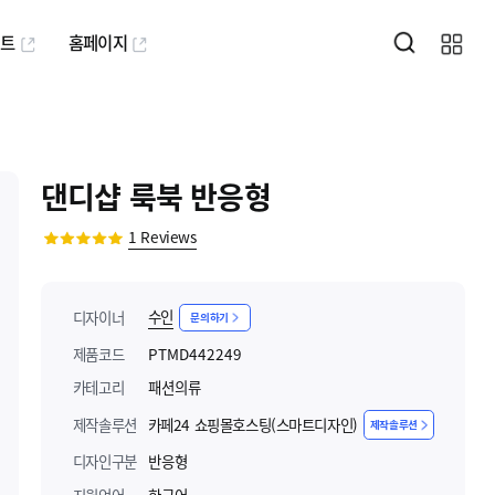
퍼트
홈페이지
댄디샵 룩북 반응형
1
Reviews
수인
디자이너
문의하기
제품코드
PTMD442249
카테고리
패션의류
제작솔루션
카페24 쇼핑몰호스팅(스마트디자인)
제작솔루션
디자인구분
반응형