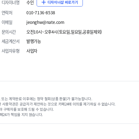
디자이너명
수인
디자이너샵 바로가기
연락처
010-7136-8538
이메일
jeonghw@nate.com
s 수정이 필요하며 추가비용이 발생할 수 있습니다.
문의시간
오전10시~오후4시(토요일,일요일,공휴일제외)
세금계산서
발행가능
사업자유형
사업자
 주문 절차
 또는 계약완료 이후에는 청약 철회(상품 환불)가 불가능합니다.
한 사용약관은 공급자가 제안하는 것으로 카페24에 이의를 제기하실 수 없습니다.
디자인주문/결제
야 구매자를 보호해 드릴 수 있습니다.
페24가 책임을 지지 않습니다.
센터를 통해 주문신청 및 결제를 진행합니다
해서 궁금하신 사항이나 요청사항이 있으시면
디자인 주문바랍니다.