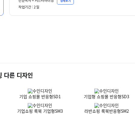
단순복사 + 커스터마이징
상세보기
작업기간 :
2
일
 다른 디자인
기업 쇼핑몰 반응형SD1
기업형 쇼핑몰 반응형SD3
기업쇼핑 룩북 기업형SM3
라반쇼핑 룩북반응형SM2