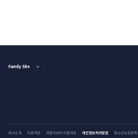
업무외 시간엔 게시판으로 문의주
2. 
결제가 완료되면 작업 진행
Family Site
주문시 기입한 연락처(핸드폰번호)로 문자가 발
3.
단순복사 + 기본본세팅 옵션을 선택하셨
회사소개
이용약관
개발자센터 이용약관
개인정보처리방침
청소년보호정책