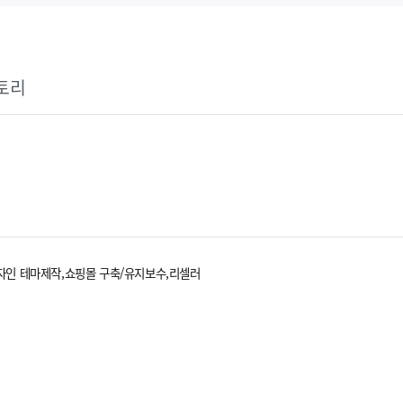
토리
자인 테마제작,쇼핑몰 구축/유지보수,리셀러