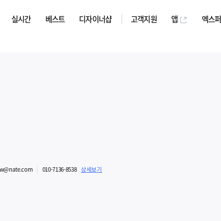
실시간
베스트
디자이너샵
고객지원
앱
엑스
hw@nate.com
010-7136-8538
상세보기