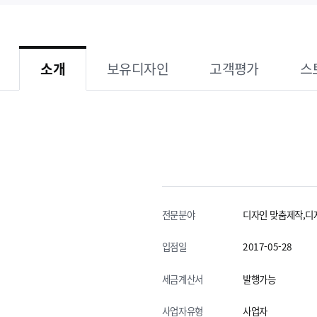
소개
보유디자인
고객평가
스
전문분야
디자인 맞춤제작,디
입점일
2017-05-28
세금계산서
발행가능
사업자유형
사업자