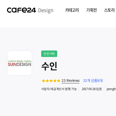
Design
카테고리
기획전
스토리
안전거래
수인
23
Reviews
32
개 상품보유
사업자
/세금계산서 발행
가능
2017-05-28
입점
jeong