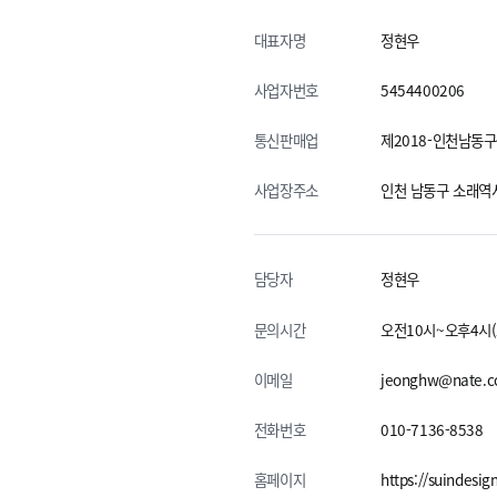
대표자명
정현우
사업자번호
5454400206
통신판매업
제2018-인천남동구
사업장주소
인천 남동구 소래역
담당자
정현우
문의시간
오전10시~오후4시
이메일
jeonghw@nate.
전화번호
010-7136-8538
홈페이지
https://suindesign