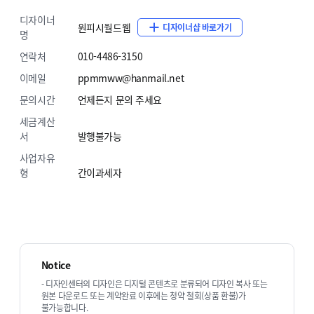
문의는 전화[010-5524-3050] / 우측 실시간 상담창 /
디자이너
원피시월드웹
ppmmww@hanmail.net 으로 부탁드립니다.
디자이너샵 바로가기
명
연락처
010-4486-3150
원피시월드웹 홈페이지 디자인 바로가기
원피시월드웹 쇼핑몰
이메일
ppmmww@hanmail.net
디자인 바로가기
문의시간
언제든지 문의 주세요
원피시월드웹 바로가기
세금계산
서
발행불가능
사업자유
형
간이과세자
Notice
- 디자인센터의 디자인은 디지털 콘텐츠로 분류되어 디자인 복사 또는
원본 다운로드 또는 계약완료 이후에는 청약 철회(상품 환불)가
불가능합니다.