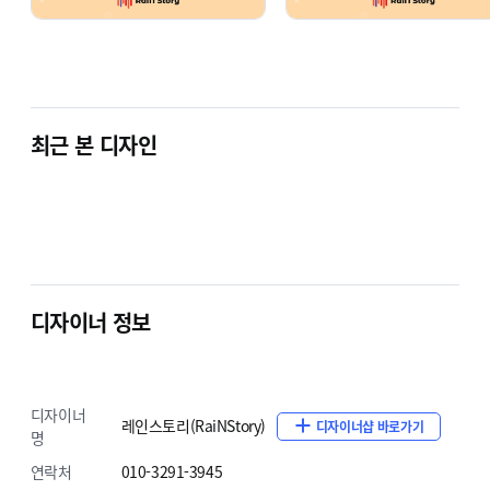
카카오페이, 네이버페이 연동
카카오 채널 배너 연동
무료 배송 상태바
그 외 다양한 유지보수 및 기능 오류 수정
최근 본 디자인
※ 스마트디자인 수정은 솔루션 또는 스킨 특성에 따라
수정 가능한 컨텐츠과 불가능한 컨텐츠
가
있으므로, 이 부분은 문의 주시면 자세히 설명 드리도록
디자이너 정보
하겠습니다.
※ 프론트엔드나 백엔드(웹개발) 활용하거나, 카페24에
없는 기능 개발은 하지 않습니다.
디자이너
※ 긴급 작업 의뢰의 경우 추가 금액이 발생할 수
레인스토리(RaiNStory)
디자이너샵 바로가기
명
있습니다.
연락처
010-3291-3945