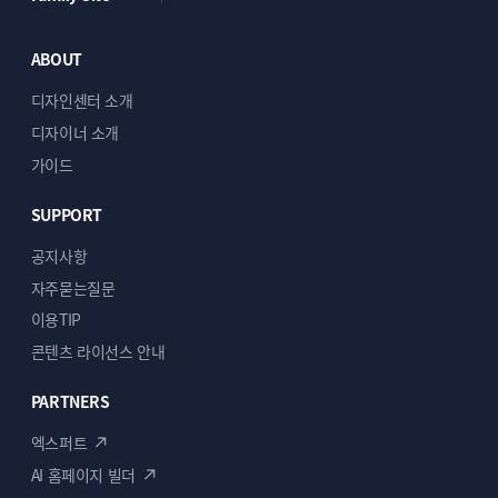
보내주세요.
레이아웃이 지나치게 변경되지 않는 선에서
ABOUT
수정해드립니다.
디자인센터 소개
디자이너 소개
가이드
5
SUPPORT
최종 작업 완료 또는 파일 전달 후, 이상이
공지사항
없으면 구매 확정을 해 주시면 모든 작업
자주묻는질문
진행이 종료됩니다.
이용TIP
콘텐츠 라이선스 안내
PARTNERS
※ 모든 작업은 포트폴리오로 활용될 수 있으며 원치
않으실 경우 말씀해 주세요.
엑스퍼트
※ 세금계산서는 자동으로 발행되지 않으며 상담 또는
AI 홈페이지 빌더