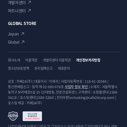
주문 시 요청해 주세요.
개발자센터
파트너센터
GLOBAL STORE
의뢰인 준비사항
Japan
Global
컨텐츠의 추가 및 수정이 필요한 부분의 정보
또는 스크린샷을 보내주세요.
회사소개
이용약관
개발자센터 이용약관
개인정보처리방침
ppt, pdf 등의 문서로 정리를 해 주시면 상담
청소년보호정책
권리침해신고
제휴문의
및 작업이 신속하고 정확하게 이루어집니다.
상호 : 카페24(주) | 대표이사 : 이재석 | 사업자등록번호 : 118-81-20586 |
레퍼런스 사이트 주소
통신판매업신고 : 동작 제 02-680-078호
사업자 정보 확인
| 소재지 : 서울특별시
- 적용을 원하는 참고 사이트가 있다면 사이트
동작구 보라매로5길 15 (신대방동, 전문건설회관) | 고객센터 : 쇼핑몰센터(1588-
3413) / 호스팅센터(1588-3284) | 전자우편(echosting@cafe24corp.com) |
주소(url)를 알려주세요.
호스팅 제공 : 카페24(주)
사이트에 접근할 수 있는 정보가 필요할 수
있습니다.
- 디자인, html 코드 수정 가능한 관리자 정보,
디자인센터에 등록된 디자인 및 디자인소스 등의 내용은 디자인센터가 아닌 개별