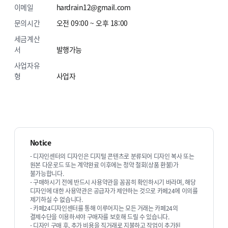
이메일
hardrain12@gmail.com
문의시간
오전 09:00 ~ 오후 18:00
서비스 제공 절차
세금계산
서
발행가능
사업자유
1
형
사업자
결제 전 문의하기 등 상담을 먼저
신청해주세요.
카카오톡 아이디 : hardrain
Notice
카카오 채널 상담 :
- 디자인센터의 디자인은 디지털 콘텐츠로 분류되어 디자인 복사 또는
https://pf.kakao.com/_xnxbXxln/chat
원본 다운로드 또는 계약완료 이후에는 청약 철회(상품 환불)가
이메일 : hardrain12@gmail.com
불가능합니다.
- 구매하시기 전에 반드시 사용약관을 꼼꼼히 확인하시기 바라며, 해당
전화 : 010-3291-3945
디자인에 대한 사용약관은 공급자가 제안하는 것으로 카페24에 이의를
제기하실 수 없습니다.
- 카페24디자인센터를 통해 이루어지는 모든 거래는 카페24의
결제수단을 이용하셔야 구매자를 보호해 드릴 수 있습니다.
- 디자인 구매 후, 추가 비용을 직거래로 지불하고 작업이 추가된