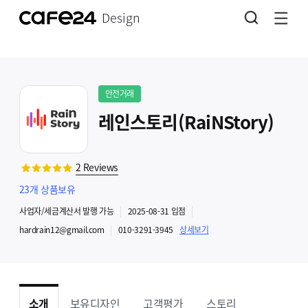
Design
안전거래
레인스토리(RaiNStory)
2
Reviews
23
개 상품보유
사업자
/세금계산서 발행
가능
2025-08-31
입점
hardrain12@gmail.com
010-3291-3945
상세보기
소개
보유디자인
고객평가
스토리