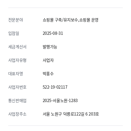
전문분야
쇼핑몰 구축/유지보수,쇼핑몰 운영
입점일
2025-08-31
세금계산서
발행가능
사업자유형
사업자
대표자명
박홍수
사업자번호
522-19-02117
통신판매업
2025-서울노원-1283
사업장주소
서울 노원구 덕릉로122길 6
203호