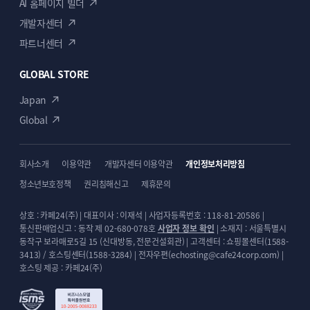
AI 홈페이지 빌더
개발자센터
파트너센터
GLOBAL STORE
Japan
Global
회사소개
이용약관
개발자센터 이용약관
개인정보처리방침
청소년보호정책
권리침해신고
제휴문의
상호 : 카페24(주) | 대표이사 : 이재석 | 사업자등록번호 : 118-81-20586 |
통신판매업신고 : 동작 제 02-680-078호
사업자 정보 확인
| 소재지 : 서울특별시
동작구 보라매로5길 15 (신대방동, 전문건설회관) | 고객센터 : 쇼핑몰센터(1588-
3413) / 호스팅센터(1588-3284) | 전자우편(echosting@cafe24corp.com) |
호스팅 제공 : 카페24(주)