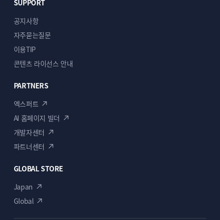
SUPPORT
※ 모든 작업은 포트폴리오로 활용될 수 있으며 원치
않으실 경우 말씀해 주세요.
공지사항
자주묻는질문
이용TIP
콘텐츠 라이선스 안내
의뢰인 준비사항
PARTNERS
컨텐츠의 추가 및 수정이 필요한 부분의 정보
엑스퍼트
또는 스크린샷을 보내주세요.
AI 홈페이지 빌더
개발자센터
ppt, pdf 등의 문서로 정리를 해 주시면 상담
및 작업이 신속하고 정확하게 이루어집니다.
파트너센터
레퍼런스 사이트 주소
GLOBAL STORE
- 적용을 원하는 참고 사이트가 있다면 사이트
Japan
주소(url)를 알려주세요.
Global
사이트에 접근할 수 있는 정보가 필요할 수
있습니다.