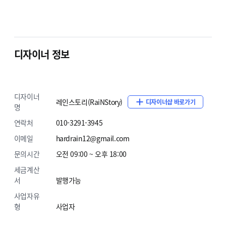
없는 기능 개발은 하지 않습니다.
※ 긴급 작업 의뢰의 경우 추가 금액이 발생할 수
있습니다.
디자이너 정보
서비스 제공 절차
디자이너
레인스토리(RaiNStory)
디자이너샵 바로가기
명
1
연락처
010-3291-3945
이메일
hardrain12@gmail.com
결제 전 문의하기 등 상담을 먼저
문의시간
오전 09:00 ~ 오후 18:00
신청해주세요.
세금계산
서
발행가능
카카오톡 아이디 : hardrain
카카오 채널 상담 :
사업자유
https://pf.kakao.com/_xnxbXxln/chat
형
사업자
이메일 : hardrain12@gmail.com