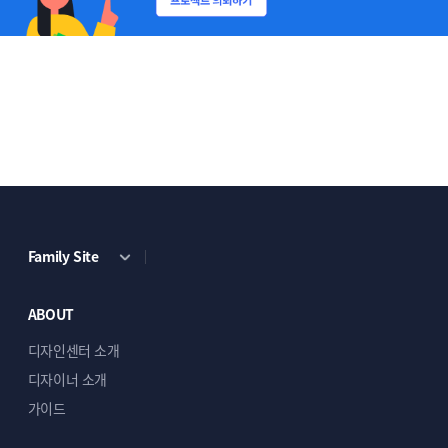
작업물을 확인 후 수정 사항이 있으시다면
꼼꼼히 확인 후 수정 사항을 정리해서
보내주세요.
레이아웃이 지나치게 변경되지 않는 선에서
수정해드립니다.
5
Family Site
ABOUT
최종 작업 완료 또는 파일 전달 후, 이상이
없으면 구매 확정을 해 주시면 모든 작업
디자인센터 소개
진행이 종료됩니다.
디자이너 소개
가이드