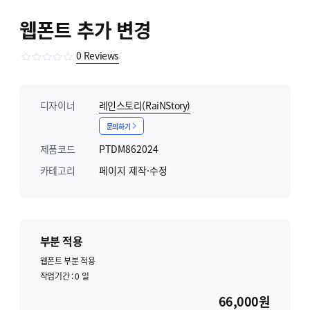
웹폰트 추가 변경
0
Reviews
디자이너
레인스토리(RaiNStory)
문의하기
제품코드
PTDM862024
카테고리
페이지 제작·수정
부분 적용
웹폰트 부분 적용
작업기간 :
0
일
66,000원