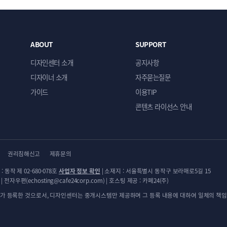
ABOUT
SUPPORT
디자인센터 소개
공지사항
디자이너 소개
자주묻는질문
가이드
이용TIP
콘텐츠 라이선스 안내
권리침해신고
제휴문의
: 동작 제 02-680-078호
사업자 정보 확인
| 소재지 : 서울특별시 동작구 보라매로5길 15
 전자우편(echosting@cafe24corp.com) | 호스팅 제공 : 카페24(주)
가 등록한 것으로서, 디자인센터는 중개시스템만 제공하며 그 등록 내용에 대하여 일체의 책임