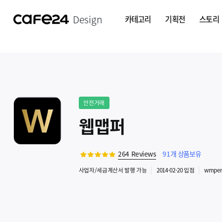
Design
카테고리
기획전
스토리
안전거래
웹맵퍼
264
Reviews
91
개 상품보유
사업자
/세금계산서 발행
가능
2014-02-20
입점
wmpe