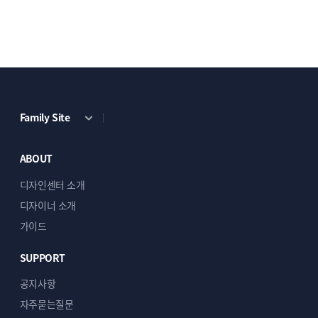
자주 묻는 질문
세금계산서 발행이 가능한가요?
Q
Family Site
네, 가상계좌로 결제하신 경우 발행 가능합니다.
•
사업자등록증 사본과 이메일 주소를 주문서
ABOUT
작성 시 첨부해 주시면 됩니다.
디자인센터 소개
디자이너 소개
가이드
단순복사란 무엇인가요?
Q
스킨을 그대로 복사하여 적용하는 서비스입니다.
SUPPORT
텍스트·이미지 교체는
고객님이 직접 진행
하시며,
공지사항
관리자 매뉴얼
을 함께 제공합니다.
자주묻는질문