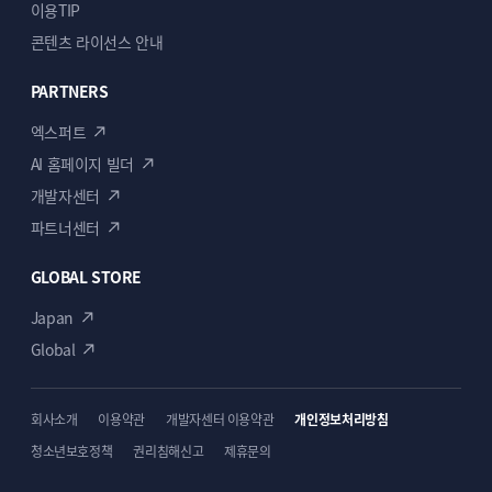
이용TIP
콘텐츠 라이선스 안내
전체세팅은 무엇인가요?
Q
PARTNERS
웹맵퍼가 제공하는
PPT 양식
에 내용을 작성해
주시면, 디자이너가 동일한 위치에 반영하여
맞춤
엑스퍼트
수정
해 드립니다.
AI 홈페이지 빌더
개발자센터
파트너센터
주문제작도 가능한가요?
Q
GLOBAL STORE
가능합니다. 기획부터 디자인·개발까지
100%
Japan
맞춤 제작
이 가능하며, 샘플에 없는 페이지나
Global
디자인도 요청하실 수 있습니다.
회사소개
이용약관
개발자센터 이용약관
개인정보처리방침
청소년보호정책
권리침해신고
제휴문의
작업은 언제 시작되나요?
Q