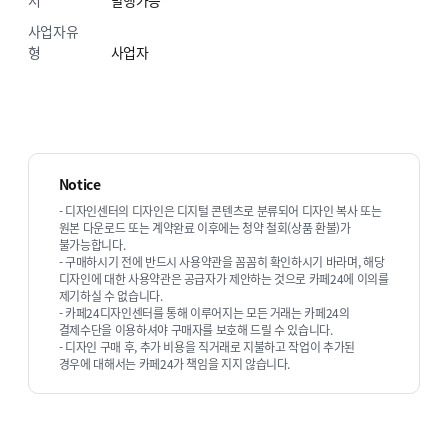
서
발행가능
사업자유
형
사업자
4.
작업 완료
작업 완료 후 매뉴얼 제공합니다.
Notice
- 디자인센터의 디자인은 디지털 콘텐츠로 분류되어 디자인 복사 또는
원본 다운로드 또는 계약완료 이후에는 청약 철회(상품 환불)가
불가능합니다.
- 구매하시기 전에 반드시 사용약관을 꼼꼼히 확인하시기 바라며, 해당
디자인에 대한 사용약관은 공급자가 제안하는 것으로 카페24에 이의를
⚠ 주문서를 작성해 주셔야 작업이
제기하실 수 없습니다.
- 카페24디자인센터를 통해 이루어지는 모든 거래는 카페24의
시작됩니다.
결제수단을 이용하셔야 구매자를 보호해 드릴 수 있습니다.
- 디자인 구매 후, 추가 비용을 직거래로 지불하고 작업이 추가된
경우에 대해서는 카페24가 책임을 지지 않습니다.