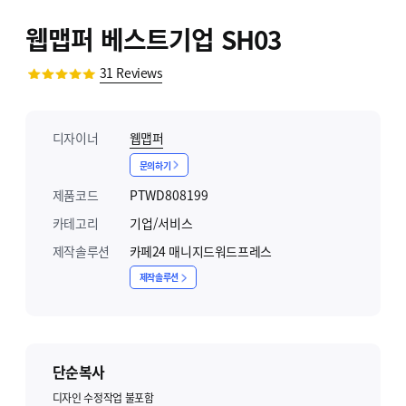
웹맵퍼 베스트기업 SH03
31
Reviews
디자이너
웹맵퍼
문의하기
제품코드
PTWD808199
카테고리
기업/서비스
제작솔루션
카페24 매니지드워드프레스
제작솔루션
단순복사
디자인 수정작업 불포함