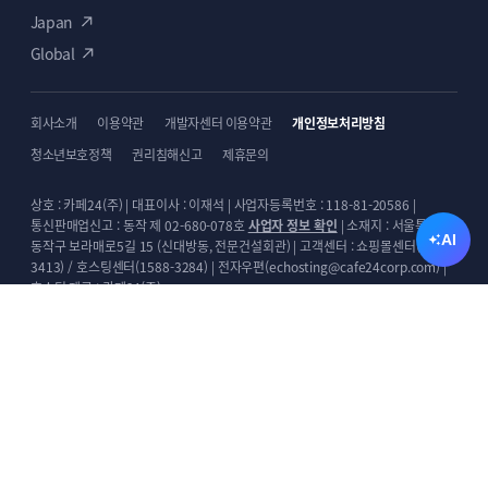
Japan
Global
회사소개
이용약관
개발자센터 이용약관
개인정보처리방침
청소년보호정책
권리침해신고
제휴문의
상호 : 카페24(주) | 대표이사 : 이재석 | 사업자등록번호 : 118-81-20586 |
통신판매업신고 : 동작 제 02-680-078호
사업자 정보 확인
| 소재지 : 서울특별시
AI
동작구 보라매로5길 15 (신대방동, 전문건설회관) | 고객센터 : 쇼핑몰센터(1588-
3413) / 호스팅센터(1588-3284) | 전자우편(echosting@cafe24corp.com) |
호스팅 제공 : 카페24(주)
디자인센터에 등록된 디자인 및 디자인소스 등의 내용은 디자인센터가 아닌 개별
판매자가 등록한 것으로서, 디자인센터는 중개시스템만 제공하며 그 등록 내용에
대하여 일체의 책임을 지지 않습니다.
Copyright ⓒ Cafe24 Corp. All Rights Reserved.