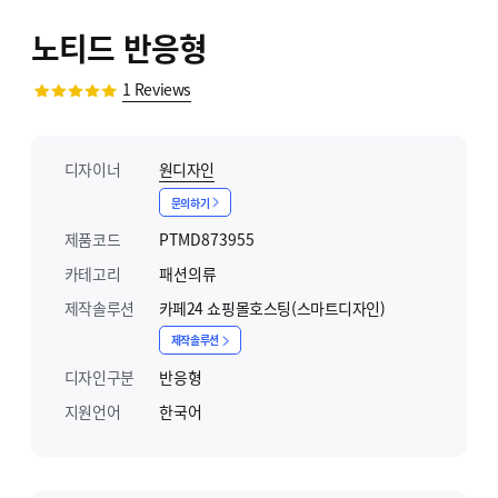
노티드 반응형
1
Reviews
디자이너
원디자인
문의하기
제품코드
PTMD873955
카테고리
패션의류
제작솔루션
카페24 쇼핑몰호스팅(스마트디자인)
제작솔루션
디자인구분
반응형
지원언어
한국어