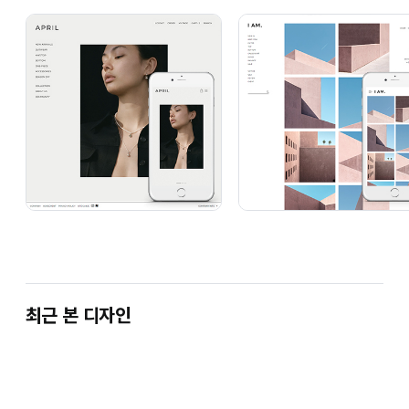
단순복사 옵션이라도 편리하게 수정하실 수 있도록 자주 쓰는
화면을 정리해 드립니다.
이용안내 03.
왜 가영구 디자인인가요?
경력 16년차의 카페24 전문 에이전시
2009년 입점 이후 17년간 카페24 디자인만을 전문으로 제작해
왔습니다.
무책임한 판매가 아닌, 끝까지 소통하며 트렌디한 디자인을
최근 본 디자인
약속드립니다.