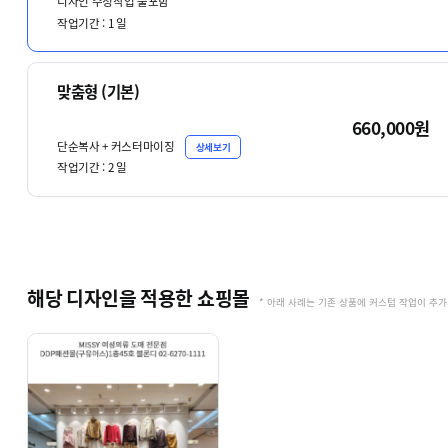
디자인 수정작업 불포함
작업기간 :
1
일
맞춤형 (기본)
660,000원
단순복사 + 커스터마이징
상세보기
작업기간 :
2
일
해당 디자인을 적용한 쇼핑몰
* 아래 사례는 기존 상품에 커스텀 작업이 추