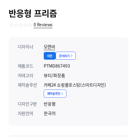
반응형 프리즘
0
Reviews
디자이너
모렌비
이전
문의하기
제품코드
PTMD867493
카테고리
뷰티/화장품
제작솔루션
카페24 쇼핑몰호스팅(스마트디자인)
제작솔루션
디자인구분
반응형
지원언어
한국어