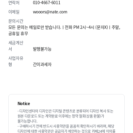
연락처
010-4667-6011
이메일
wooors@nate.com
문의시간
모든 문의는 메일로만 받습니다.ㅣ전화 PM 2시~4시 (문자X)ㅣ주말,
공휴일 휴무
세금계산
서
발행불가능
판매중인 디자인 모두보기
사업자유
형
간이과세자
VOID — WEB(보이드웹)의 모든 디자인은
글로벌(영어)사이트 제작
이 가능합니다.
(제작을 원하시는 분들은 디자인 구매신청시 따로 문의 부탁드립니다.)
Notice
- 디자인센터의 디자인은 디지털 콘텐츠로 분류되어 디자인 복사 또는
원본 다운로드 또는 계약완료 이후에는 청약 철회(상품 환불)가
불가능합니다.
- 구매하시기 전에 반드시 사용약관을 꼼꼼히 확인하시기 바라며, 해당
디자인에 대한 사용약관은 공급자가 제안하는 것으로 카페24에 이의를