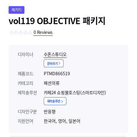
패키지
vol119 OBJECTIVE 패키지
0
Reviews
디자이너
수혼스튜디오
문의하기
제품코드
PTMD866519
카테고리
패션의류
제작솔루션
카페24 쇼핑몰호스팅(스마트디자인)
제작솔루션
디자인구분
반응형
지원언어
한국어, 영어, 일본어