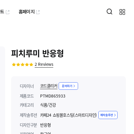
퍼트
홈페이지
피치루미 반응형
2
Reviews
코드클리커
디자이너
문의하기
제품코드
PTMD865933
카테고리
식품/건강
제작솔루션
카페24 쇼핑몰호스팅(스마트디자인)
제작솔루션
디자인구분
반응형