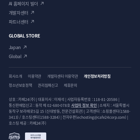
AI 홈페이지 빌더
개발자센터
파트너센터
GLOBAL STORE
Japan
Global
회사소개
이용약관
개발자센터 이용약관
개인정보처리방침
청소년보호정책
권리침해신고
제휴문의
상호 : 카페24(주) | 대표이사 : 이재석 | 사업자등록번호 : 118-81-20586 |
통신판매업신고 : 동작 제 02-680-078호
사업자 정보 확인
| 소재지 : 서울특별시
동작구 보라매로5길 15 (신대방동, 전문건설회관) | 고객센터 : 쇼핑몰센터(1588-
3413) / 호스팅센터(1588-3284) | 전자우편(echosting@cafe24corp.com) |
호스팅 제공 : 카페24(주)