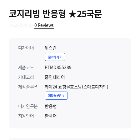
코지리빙 반응형 ★25국문
0
Reviews
디자이너
위스킨
문의하기
제품코드
PTMD855289
카테고리
홈인테리어
제작솔루션
카페24 쇼핑몰호스팅(스마트디자인)
제작솔루션
디자인구분
반응형
지원언어
한국어