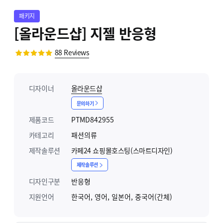
패키지
[올라운드샵] 지젤 반응형
88
Reviews
디자이너
올라운드샵
문의하기
제품코드
PTMD842955
카테고리
패션의류
제작솔루션
카페24 쇼핑몰호스팅(스마트디자인)
제작솔루션
디자인구분
반응형
지원언어
한국어, 영어, 일본어, 중국어(간체)