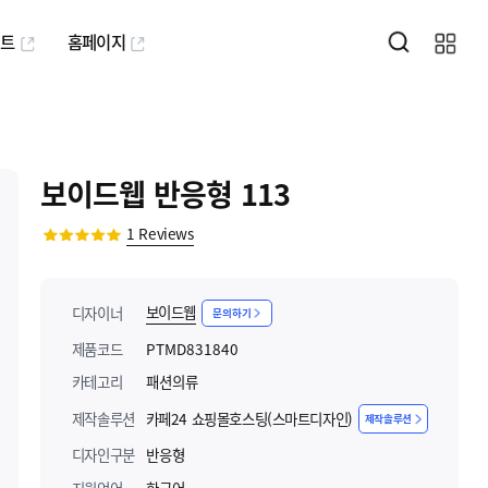
퍼트
홈페이지
보이드웹 반응형 113
1
Reviews
보이드웹
디자이너
문의하기
제품코드
PTMD831840
카테고리
패션의류
제작솔루션
카페24 쇼핑몰호스팅(스마트디자인)
제작솔루션
디자인구분
반응형