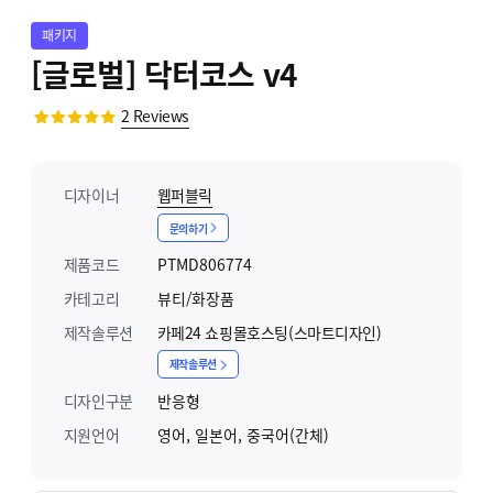
패키지
[글로벌] 닥터코스 v4
2
Reviews
디자이너
웹퍼블릭
문의하기
제품코드
PTMD806774
카테고리
뷰티/화장품
제작솔루션
카페24 쇼핑몰호스팅(스마트디자인)
제작솔루션
디자인구분
반응형
지원언어
영어, 일본어, 중국어(간체)