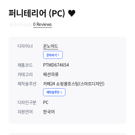
퍼니테리어 (PC) ♥
0
Reviews
디자이너
온노마드
문의하기
제품코드
PTMD674654
카테고리
패션의류
제작솔루션
카페24 쇼핑몰호스팅(스마트디자인)
제작솔루션
디자인구분
PC
지원언어
한국어