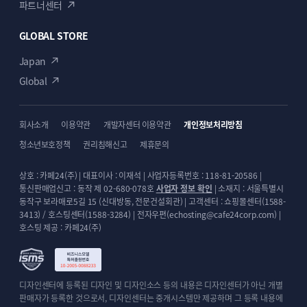
파트너센터
GLOBAL STORE
Japan
Global
회사소개
이용약관
개발자센터 이용약관
개인정보처리방침
청소년보호정책
권리침해신고
제휴문의
상호 : 카페24(주) | 대표이사 : 이재석 | 사업자등록번호 : 118-81-20586 |
통신판매업신고 : 동작 제 02-680-078호
사업자 정보 확인
| 소재지 : 서울특별시
동작구 보라매로5길 15 (신대방동, 전문건설회관) | 고객센터 : 쇼핑몰센터(1588-
3413) / 호스팅센터(1588-3284) | 전자우편(echosting@cafe24corp.com) |
호스팅 제공 : 카페24(주)
디자인센터에 등록된 디자인 및 디자인소스 등의 내용은 디자인센터가 아닌 개별
판매자가 등록한 것으로서, 디자인센터는 중개시스템만 제공하며 그 등록 내용에