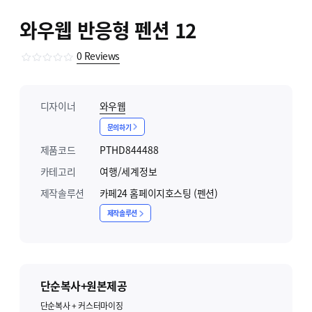
와우웹 반응형 펜션 12
0
Reviews
디자이너
와우웹
문의하기
제품코드
PTHD844488
카테고리
여행/세계정보
제작솔루션
카페24 홈페이지호스팅 (펜션)
제작솔루션
단순복사+원본제공
단순복사 + 커스터마이징