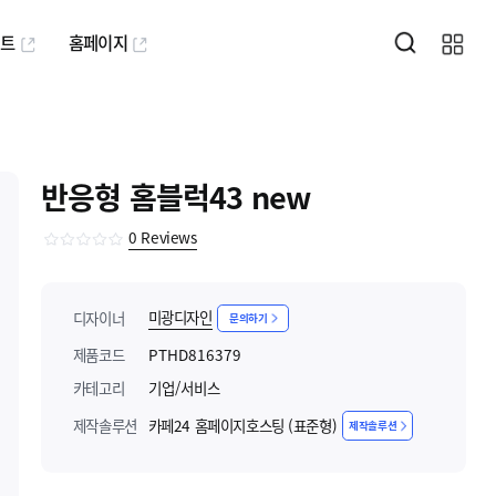
퍼트
홈페이지
반응형 홈블럭43 new
0
Reviews
미광디자인
디자이너
문의하기
제품코드
PTHD816379
카테고리
기업/서비스
제작솔루션
카페24 홈페이지호스팅 (표준형)
제작솔루션