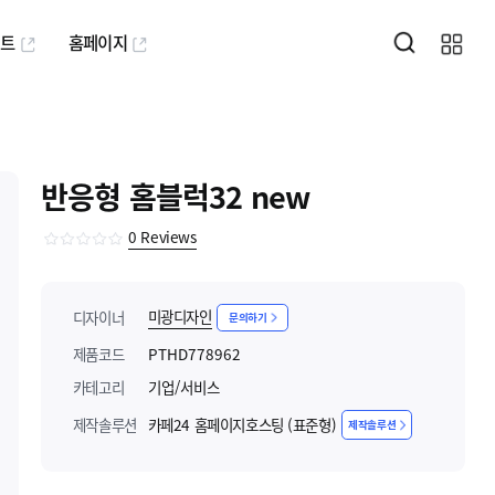
퍼트
홈페이지
반응형 홈블럭32 new
0
Reviews
미광디자인
디자이너
문의하기
제품코드
PTHD778962
카테고리
기업/서비스
제작솔루션
카페24 홈페이지호스팅 (표준형)
제작솔루션