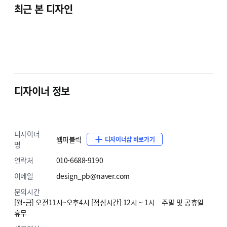
최근 본 디자인
디자이너 정보
디자이너
웹퍼블릭
디자이너샵 바로가기
명
연락처
010-6688-9190
이메일
design_pb@naver.com
문의시간
[월-금] 오전11시~오후4시 [점심시간] 12시 ~ 1시 주말 및 공휴일
휴무