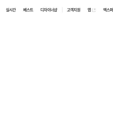
실시간
베스트
디자이너샵
고객지원
앱
엑스