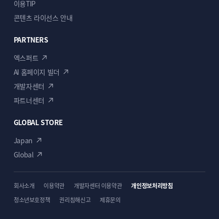
이커머스
전문가
로서, 같은 고민을 겪어온 만큼 끝까지
이용TIP
함께 고민하겠습니다.
콘텐츠 라이선스 안내
NINJA MARKETING TOOLS 대표 드림
PARTNERS
엑스퍼트
AI 홈페이지 빌더
실 이용 후기
개발자센터
이미 이용해 보신 대표님께선 이렇게
파트너센터
말해요.
GLOBAL STORE
“빠른 작업, 친절하게 설명, 이해가 쏙쏙 되는
Japan
Global
설명···”
상품 구매 시, 무엇을 얻나요?
디테일하게 문제 정의/진단하고, 이해가 쏙쏙 되도록
설명까지 해드리는 성실한 파트너입니다.
전환 중심 UI/UX
— 막연한 “예쁘게”보다 실리주의
회사소개
이용약관
개발자센터 이용약관
개인정보처리방침
매출 볼륨 개선 및 운영 효율
청소년보호정책
권리침해신고
제휴문의
깨끗한 코드
— 무작정 OFF가 아닌, 결벽증 있는 듯한
코드 정리와 환경 개선