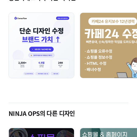
2025-09-24 기준, 디자인센터 '베스트' 유지보수 부문
2위
까지 달성했습니다.
다시 찾는 이유는 분명히 있습니다. 필요 시 잦은 소통으로
어떤 문제도 함께 고민하겠습니다.
대표님의 고민을 함께 나눌 수 있는 좋은 친구, 든든한
파트너가 되어 항상 곁에 머물겠습니다.
유지보수 · 커스터마이징
쇼핑몰·홈페이지 유지보수
필요한 부분을 빠르고
확실하게 반영하는 것
을 목표로
합니다.
진단을 통해 범위와 비용을 명확히 안내드리고, 합의 후
바로 착수해요.
NINJA OPS의 다른 디자인
긴급한 건도
주말 작업 요청 시 가능
하니 안심하세요.
HTML로 시간 쓰기 싫어요