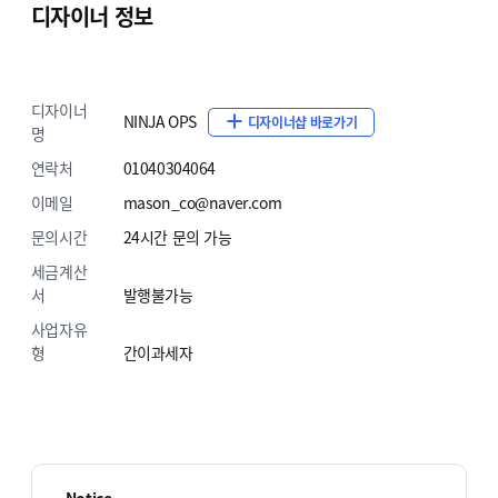
디자이너 정보
개발자가 없어요
기획·게시·배포까지 전부 맡겨주세요.
디자이너
NINJA OPS
디자이너샵 바로가기
명
플러그인/연동이 꼬였어요
연락처
01040304064
충돌 구간만 골라 정리하고 안정화합니다.
이메일
mason_co@naver.com
문의시간
24시간 문의 가능
세금계산
상세 페이지 전환이 낮아요
서
발행불가능
필요한 요소만 추가해 전환을 올립니다.
사업자유
형
간이과세자
오늘 출발 기능/타이머,
타임 세일 같은 것도 돼요?
평균 20만원정도 되는 비싼 가격, 50% 낮춰 제안합니다.