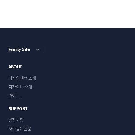
SQL · Python
소개말
대표님께,
디자인만 예쁘게 꾸민다고 매출이 오르는 것은
아니더군요.
저 역시 현장에서 수없이 부딪히며 똑같은 질문을
Family Site
던졌습니다.
ABOUT
일주일에 100시간 가까운 업무
속에서,
디자인센터 소개
마케팅·플랫폼 운영·CS·물류·영업·경영까지 모든 것을
신경 쓰는 일이 얼마나 벅찬지 잘 압니다.
디자이너 소개
가이드
그래서 맡겨주시는 작은 작업 하나에도 후회 없는
SUPPORT
선택이 될 수 있도록,
그 이상의 정성과 책임을 담아 내겠습니다.
공지사항
자주묻는질문