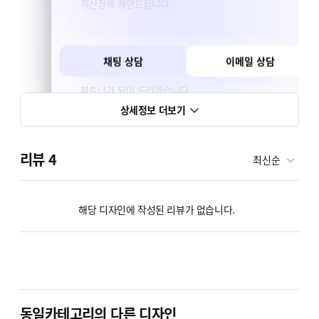
재산정해 제안드립니다.
모든 작업을 제 사업처럼 생각하고, 다룹니다
채팅 상담
이메일 상담
전담 직원이 생기기 전까지, 가장 든든하고 듬직한
파트너가 되어 드리겠습니다.
기능이 늘수록 생기는
과부하·속도 저하
, 충돌 및 병목까지
상세정보 더보기
고려해서 정리하겠습니다.
단기 땜질보다 무조건적인
장기적으로 유지가 가능한
리뷰
4
최신순
방향
을 생각합니다.
어떤 고민이든 함께 풀어갑니다
해당 디자인에 작성된 리뷰가 없습니다.
UI/UX, 마케팅, 자동화 등 주제가 무엇이든 좋습니다.
부담 없는 스몰톡도 환영합니다.
저 또한 같은 고민을 수십 회 이상 이어왔기에, 같이
나누겠습니다.
동일카테고리의 다른 디자인