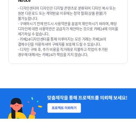
Notice
- 디자인센터의 디자인은 디지털 콘텐츠로 분류되어 디자인 복사 또는
원본 다운로드 또는 계약완료 이후에는 청약 철회(상품 환불)가
대표자 소개
불가능합니다.
- 구매하시기 전에 반드시 사용약관을 꼼꼼히 확인하시기 바라며, 해당
실무형 리더
디자인에 대한 사용약관은 공급자가 제안하는 것으로 카페24에 이의를
운영부터 개발, 디자인까지 책임지는 시선
제기하실 수 없습니다.
- 카페24디자인센터를 통해 이루어지는 모든 거래는 카페24의
누적 250억+ 리드
결제수단을 이용하셔야 구매자를 보호해 드릴 수 있습니다.
- 디자인 구매 후, 추가 비용을 직거래로 지불하고 작업이 추가된
현직 이커머스 사업 본부장 · 사업 총괄
경우에 대해서는 카페24가 책임을 지지 않습니다.
상품 기획 · 디자인 · 마케팅 · 개발 · 운영 · 재고 자산 전문가
전환 최적화 · 퍼널/동선 설계
마케팅/운영 자동화 구축(Works·Slack·Notion
Reporting)
연간 목표 설정 · 플랫폼 별 판매 전략 · 프로모션 전략
상세페이지/전환 카피 · UX 마찰 제거
경쟁사 대응 전략
브랜드 컨설팅 · 자문
HTML · CSS · JavaScript · Apps Script · Vue · Ruby ·