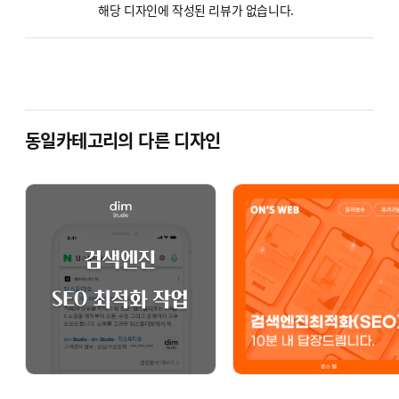
해당 디자인에 작성된 리뷰가 없습니다.
카페24 쇼핑몰 전문 개발 파트너
1,800+ 프로젝트 완료
검증된 업체
16년 경력
카카오톡으로 문의하기
K
동일카테고리의 다른 디자인
홈페이지 둘러보기
오너플로우의 약속