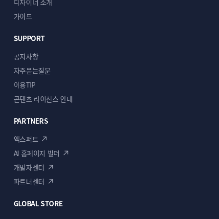
전자상거래용 GA4 픽셀 설치
디자이너 소개
가이드
GA4 초기 설정
SUPPORT
전자상거래용 GA4 속성 생성 및
공지사항
기본 설정 최적화
자주묻는질문
이용TIP
이커머스 이벤트 설정
콘텐츠 라이선스 안내
상품 조회, 장바구니, 구매 등 주요
전환 이벤트 추적 설정
PARTNERS
엑스퍼트
태그 매니저 활용
AI 홈페이지 빌더
개발자센터
GTM 연동 설정
파트너센터
구글 태그 매니저를 통한 효율적인
태그 관리 시스템 구축
GLOBAL STORE