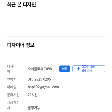
함께 성장하고 있습니다
최근 본 디자인
15.0
년
디자이너 정보
카페24 쇼핑몰 작업 경력
디자이너
1,500
디자이너샵
오너플로우(OWNERFLOW)
이전
+
바로가기
명
연락처
010-2925-0295
이메일
hpp192@gmail.com
작업/수정 쇼핑몰
문의시간
24시간
세금계산
4.9
서
발행가능
/5.0