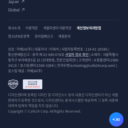
Japan
전환 추적 고도화
Global
사용자 행동 패턴 분석을 위한 세부
이벤트 추적 설정
회사소개
이용약관
개발자센터 이용약관
개인정보처리방침
청소년보호정책
권리침해신고
제휴문의
수집 가능한 주요
상호 : 카페24(주) | 대표이사 : 이재석 | 사업자등록번호 : 118-81-20586 |
데이터
통신판매업신고 : 동작 제 02-680-078호
사업자 정보 확인
| 소재지 : 서울특별시
동작구 보라매로5길 15 (신대방동, 전문건설회관) | 고객센터 : 쇼핑몰센터(1588-
3413) / 호스팅센터(1588-3284) | 전자우편(echosting@cafe24corp.com) |
방문자 행동 분석
호스팅 제공 : 카페24(주)
페이지별 체류시간
이탈률 분석
사용자 흐름 파악
디자인센터에 등록된 디자인 및 디자인소스 등의 내용은 디자인센터가 아닌 개별
판매자가 등록한 것으로서, 디자인센터는 중개시스템만 제공하며 그 등록 내용에
전환 데이터 추적
대하여 일체의 책임을 지지 않습니다.
구매 전환율
Copyright ⓒ Cafe24 Corp. All Rights Reserved.
장바구니 추가율
결제 완료율
AI