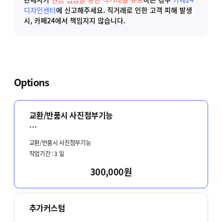
디자인센터
에 신고해주세요.
직거래로 인한 고객 피해 발생
시, 카페24에서 책임지지 않습니다.
Options
교환/반품시 사진첨부기능
원활한 상담을 위해 카톡 혹은 메일로 문의주세요
교환/반품시 사진첨부기능
작업기간 :
3
일
메일 simskin@naver.com
300,000원
카톡 아이디 SimX
카톡채널상담:@simskin
추가커스텀