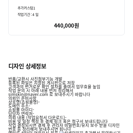
http://pf.kakao.com/_xlsWAG/chat
추가커스텀1
작업기간 :
4
일
440,000원
디자인 상세정보
반품/교환시 사진첨부기능 개발
등록된 파일은 지정된 게시판으로 저장
고객과의 번거로운 확인 절차를 줄여서 업무효율 높임
작업 문의 시 아래 내용 먼저 정리해서
simskin@naver.com
로 보내주시기 바랍니다
의뢰인 준비사항
상호명(쇼핑몰명)-
도메인 주소-
쇼핑몰 아이디-
담당자 연락처-
의뢰 내용
(작업요청서 다운로드)
-
비용 및 일정 책정 후 결제 링크 혹은 청구서 보내드립니다
작업 결정되시면 결제 후
관리자 비밀번호/유지 보수 받을 디자인
번호
등 정리해서 보내주시면 됩니다
메일로 상담이 어려우신 분은
추가해서 문의하시기