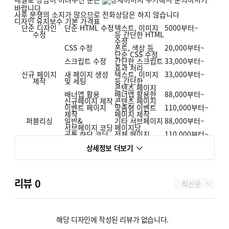
바랍니다
사후 분쟁의 소지가 많으므로 전화상담은 하지 않습니다
디자인 유지보수 기본 가격표
단순 디자인
단순 HTML 수정
텍스트, 이미지
5000
부터
~
수정
등 간단한 HTML
수정
CSS 수정
폰트, 색상 등
20,000
부터
~
단순 CSS 수정
스크립트 수정
간단한 스크립트
33,000
부터
~
효과 처리
신규 페이지
새 페이지 생성
텍스트, 이미지
33,000
부터
~
제작
및 세팅
등 간단한
콘텐츠 페이지
배너앱 활용
배너앱 활용한
88,000
부터
~
신규페이지 제작
콘텐츠 페이지
이벤트 페이지
맞춤형 이벤트
110,000
부터
~
제작
페이지 제작
퍼블리싱
일반&
기타 서브페이지
88,000
부터
~
서브페이지 코딩
페이지당
공통 하단 코딩
전체 페이지
110,000
부터
~
하단 코딩 수정
공통 상단 코딩
전체 페이지
220,000
부터
~
상세정보 더보기
상단 코딩 수정
메인페이지 코딩
공통 상하단&
660,000
부터
~
메인 페이지
코딩
커스텀 기능
조건부 스크립트
기본 기능의
55,000
부터
~
리뷰
0
최신순
개발
개발
로직 수정 및
개선
모듈 응용
카페24 모듈기반
88,000
부터
~
스크립트 개발
기능커스텀
Api 개발
카페24 Api 활용
300,000
부터
~
해당 디자인에 작성된 리뷰가 없습니다.
기능 개발
비용책정
견적 금액은 작업 난이도,작업양에 따라 달라질 수