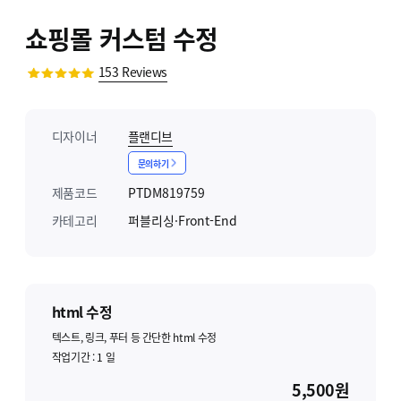
쇼핑몰 커스텀 수정
153
Reviews
디자이너
플랜디브
문의하기
제품코드
PTDM819759
카테고리
퍼블리싱·Front-End
html 수정
텍스트, 링크, 푸터 등 간단한 html 수정
작업기간 :
1
일
5,500원