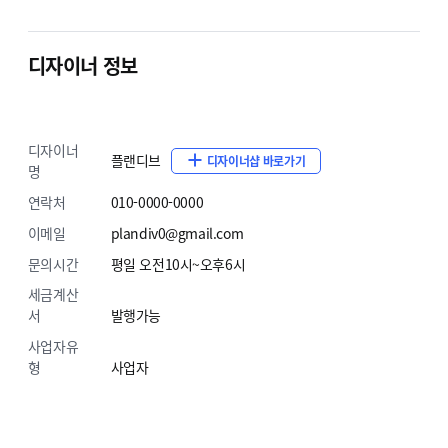
디자이너 정보
디자이너
플랜디브
디자이너샵 바로가기
명
연락처
010-0000-0000
이메일
plandiv0@gmail.com
문의시간
평일 오전10시~오후6시
세금계산
서
발행가능
사업자유
형
사업자